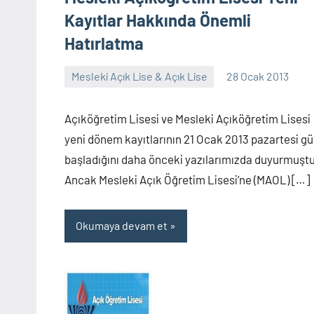
Kayıtlar Hakkında Önemli
Hatırlatma
Mesleki Açık Lise & Açık Lise
28 Ocak 2013
alperturkoglu
2
yorum
Açıköğretim Lisesi ve Mesleki Açıköğretim Lisesi
yeni dönem kayıtlarının 21 Ocak 2013 pazartesi g
başladığını daha önceki yazılarımızda duyurmuşt
Ancak Mesleki Açık Öğretim Lisesi’ne (MAOL) […]
Okumaya devam et