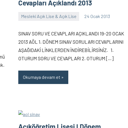
Cevapları Açıklandı 2013
Mesleki Açık Lise & Açık Lise
24 Ocak 2013
alperturkoglu
Yorum
yapılmamış
SINAV SORU VE CEVAPLARI AÇIKLANDI 19-20 OCAK
2013 AÖL 1. DÖNEM SINAV SORULARI CEVAPLARINI
AŞAĞIDAKİ LİNKLERDEN İNDİREBİLİRSİNİZ. 1.
ünü
OTURUM SORU VE CEVAPLARI 2. OTURUM […]
uk.
Okumaya devam et
Açıköğretim Lisesi I.Dönem