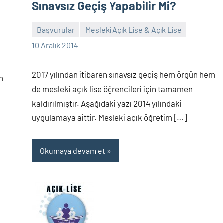
Sınavsız Geçiş Yapabilir Mi?
Başvurular
Mesleki Açık Lise & Açık Lise
alperturkoglu
500
10 Aralık 2014
yorum
2017 yılından itibaren sınavsız geçiş hem örgün hem
m
de mesleki açık lise öğrencileri için tamamen
kaldırılmıştır. Aşağıdaki yazı 2014 yılındaki
uygulamaya aittir. Mesleki açık öğretim […]
Okumaya devam et