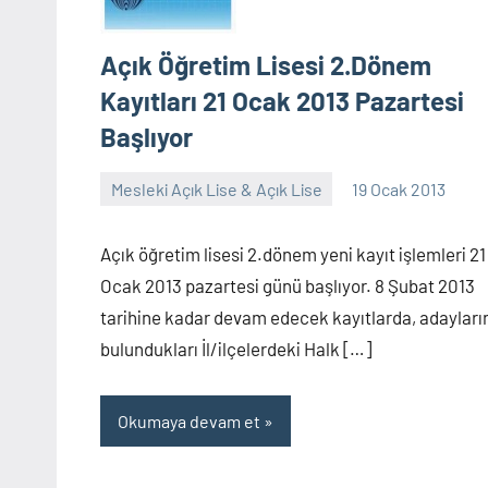
Açık Öğretim Lisesi 2.Dönem
Kayıtları 21 Ocak 2013 Pazartesi
Başlıyor
Mesleki Açık Lise & Açık Lise
19 Ocak 2013
alperturkoglu
32
yorum
Açık öğretim lisesi 2.dönem yeni kayıt işlemleri 21
Ocak 2013 pazartesi günü başlıyor. 8 Şubat 2013
tarihine kadar devam edecek kayıtlarda, adayları
bulundukları İl/ilçelerdeki Halk […]
Okumaya devam et