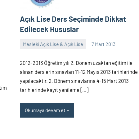
Açık Lise Ders Seçiminde Dikkat
Edilecek Hususlar
Mesleki Açık Lise & Açık Lise
7 Mart 2013
alperturkoglu
56
yorum
2012-2013 Öğretim yılı 2. Dönem uzaktan eğitim ile
alınan derslerin sınavları 11-12 Mayıs 2013 tarihlerinde
yapılacaktır. 2. Dönem sınavlarına 4-15 Mart 2013
itim
tarihlerinde kayıt yenileme […]
Okumaya devam et