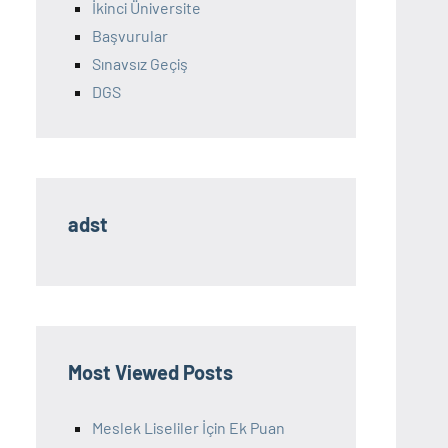
İkinci Üniversite
Başvurular
Sınavsız Geçiş
DGS
adst
Most Viewed Posts
Meslek Liseliler İçin Ek Puan