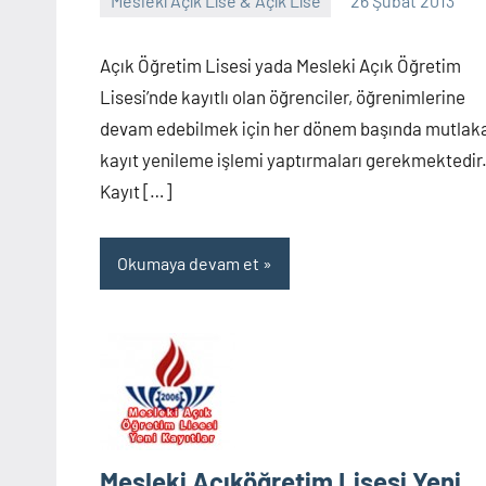
Mesleki Açık Lise & Açık Lise
26 Şubat 2013
alperturkoglu
129
yorum
Açık Öğretim Lisesi yada Mesleki Açık Öğretim
Lisesi’nde kayıtlı olan öğrenciler, öğrenimlerine
devam edebilmek için her dönem başında mutlak
kayıt yenileme işlemi yaptırmaları gerekmektedir
Kayıt […]
Okumaya devam et
Mesleki Açıköğretim Lisesi Yeni