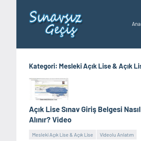
İçeriğe
geç
Ana
2023
Üniversite
Taban
YKS
Puanları
ve
Sıralamaları
Kategori:
Mesleki Açık Lise & Açık Li
Açık Lise Sınav Giriş Belgesi Nasıl
Alınır? Video
Mesleki Açık Lise & Açık Lise
Videolu Anlatım