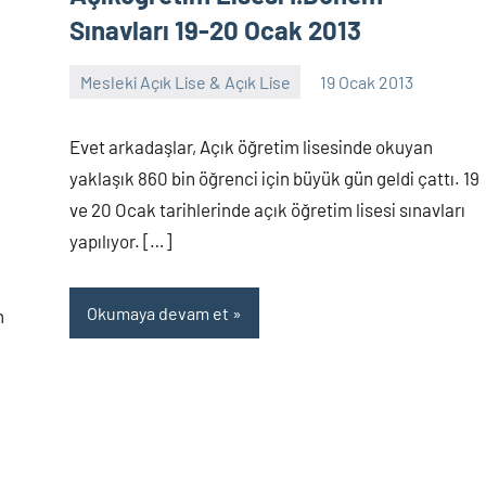
Sınavları 19-20 Ocak 2013
Mesleki Açık Lise & Açık Lise
19 Ocak 2013
alperturkoglu
Yorum
yapılmamış
Evet arkadaşlar, Açık öğretim lisesinde okuyan
yaklaşık 860 bin öğrenci için büyük gün geldi çattı. 19
ve 20 Ocak tarihlerinde açık öğretim lisesi sınavları
yapılıyor. […]
Okumaya devam et
n