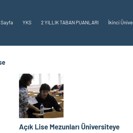
 Sayfa
YKS
2 YILLIK TABAN PUANLARI
İkinci Ünive
se
Açık Lise Mezunları Üniversiteye