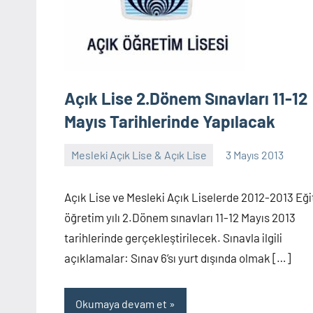
Açık Lise 2.Dönem Sınavları 11-12
Mayıs Tarihlerinde Yapılacak
Mesleki Açık Lise & Açık Lise
3 Mayıs 2013
alperturkoglu
3
yorum
Açık Lise ve Mesleki Açık Liselerde 2012-2013 Eğ
öğretim yılı 2.Dönem sınavları 11-12 Mayıs 2013
tarihlerinde gerçekleştirilecek. Sınavla ilgili
açıklamalar: Sınav 6’sı yurt dışında olmak […]
Okumaya devam et