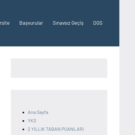
rsite
Başvurular
Sınavsız Geçiş
DGS
Ana Sayfa
YKS
2 YILLIK TABAN PUANLARI