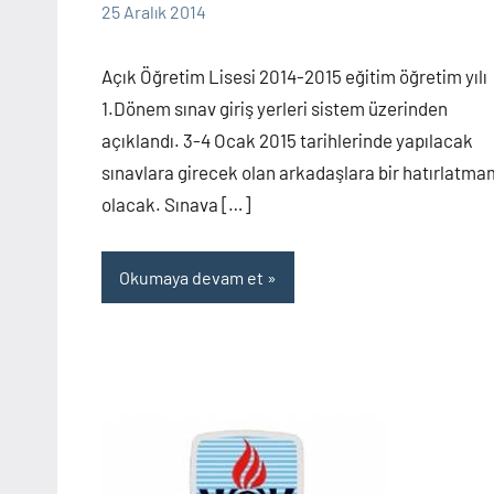
alperturkoglu
11
25 Aralık 2014
yorum
Açık Öğretim Lisesi 2014-2015 eğitim öğretim yılı
1.Dönem sınav giriş yerleri sistem üzerinden
açıklandı. 3-4 Ocak 2015 tarihlerinde yapılacak
sınavlara girecek olan arkadaşlara bir hatırlatma
olacak. Sınava […]
Okumaya devam et