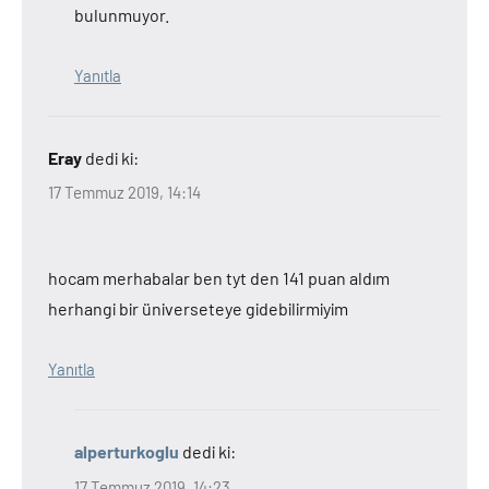
bulunmuyor.
Yanıtla
Eray
dedi ki:
17 Temmuz 2019, 14:14
hocam merhabalar ben tyt den 141 puan aldım
herhangi bir üniverseteye gidebilirmiyim
Yanıtla
alperturkoglu
dedi ki:
17 Temmuz 2019, 14:23