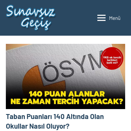
İçeriğe
geç
Menü
2023
Üniversite
Taban
YKS
Puanları
ve
Sıralamaları
Taban Puanları 140 Altında Olan
Okullar Nasıl Oluyor?