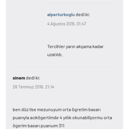
alperturkoglu
dedi ki:
4 Ağustos 2016, 01:47
Tercihler yarın akşama kadar
uzatıldı.
sinem
dedi ki:
28 Temmuz 2016, 21:14
ben düz lise mezunuyum orta ögretim basarı
puanıyla acıkögertimde 4 yıllık okunabiliyormu orta
ögerim basarı puanuım 311