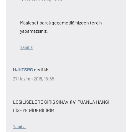
Maalesef barajı geçemediğinizden tercih
yapamazsınız.
Yanıtla
HJHTSRG
dedi ki:
27 Haziran 2018, 15:55
LGS(LİSELERE GİRİŞ SINAVI)141 PUANLA HANGİ
LİSEYE GİDEBİLİRİM
Yanıtla