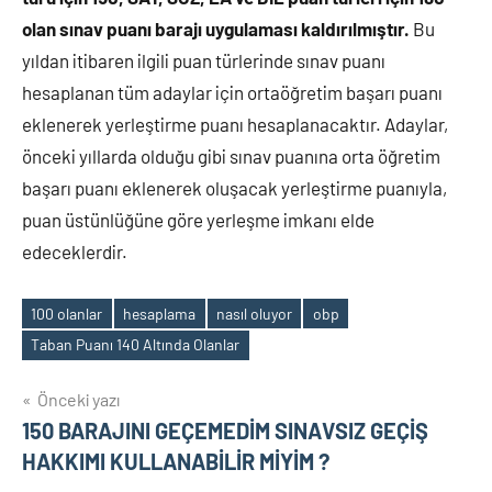
olan sınav puanı barajı uygulaması kaldırılmıştır.
Bu
yıldan itibaren ilgili puan türlerinde sınav puanı
hesaplanan tüm adaylar için ortaöğretim başarı puanı
eklenerek yerleştirme puanı hesaplanacaktır. Adaylar,
önceki yıllarda olduğu gibi sınav puanına orta öğretim
başarı puanı eklenerek oluşacak yerleştirme puanıyla,
puan üstünlüğüne göre yerleşme imkanı elde
edeceklerdir.
100 olanlar
hesaplama
nasıl oluyor
obp
Etiketler
Taban Puanı 140 Altında Olanlar
Yazı
Önceki yazı
150 BARAJINI GEÇEMEDİM SINAVSIZ GEÇİŞ
gezinmesi
HAKKIMI KULLANABİLİR MİYİM ?