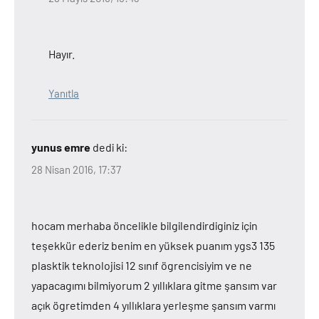
Hayır.
Yanıtla
yunus emre
dedi ki:
28 Nisan 2016, 17:37
hocam merhaba öncelikle bilgilendirdiginiz için
teşekkür ederiz benim en yüksek puanım ygs3 135
plasktik teknolojisi 12 sınıf ögrencisiyim ve ne
yapacagımı bilmiyorum 2 yıllıklara gitme şansım var
açık ögretimden 4 yıllıklara yerleşme şansım varmı