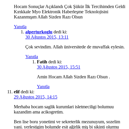
Hocam Sonuçlar Açıklandı Çok Şükür İlk Tercihimden Geldi
Kırıkkale Myo Elektronik Haberleşme Teknolojisini
Kazanmışım Allah Sizden Razı Olsun
Yanıtla
alperturkoglu
dedi ki:
30 Ağustos 2015, 13:11
Çok sevindim. Allah üniversitede de muvaffak eylesin.
Yanıtla
Fatih
dedi ki:
30 Ağustos 2015, 15:51
Amin Hocam Allah Sizden Razı Olsun .
Yanıtla
elif
dedi ki:
29 Ağustos 2015, 14:15
Merhaba hocam saglik kurumlari isletmeciligi bolumuu
kazandim ama acikogretim.
Ben lise boru yonetimi ve sekreterlik mezunuyum, sozelim
yani. yerlestigim bolumde esit ağirlik miş bi sikinti olurmu