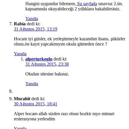
Hangisi uygundur bilemem.
Şu sayfada
sınavsız 2.ün.
kapsamında okuyabileceği 2 yıllıklara bakabilirsiniz.
Yanıtla
Rabia
dedi ki:
31 Ağustos 2015, 13:19
Hocam iyi günler, ek yerleştirmeyle kazandım lisans, şükürler
olsun,ön kayıt yapcakmıyım okula gitmeden önce ?
Yanıtla
alperturkoglu
dedi ki:
31 Ağustos 2015, 23:38
Okulun sitesine bakınız.
Yanıtla
Mucahit
dedi ki:
30 Ağustos 2015, 18:41
Alper hocam allah sizden razı olsun bozkir myo mimari
resterasyona yerlesdim
Yanıtla