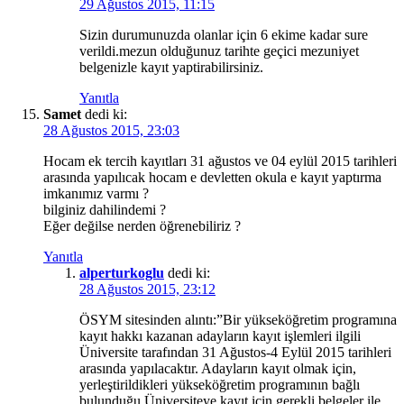
29 Ağustos 2015, 11:15
Sizin durumunuzda olanlar için 6 ekime kadar sure
verildi.mezun olduğunuz tarihte geçici mezuniyet
belgenizle kayıt yaptirabilirsiniz.
Yanıtla
Samet
dedi ki:
28 Ağustos 2015, 23:03
Hocam ek tercih kayıtları 31 ağustos ve 04 eylül 2015 tarihleri
arasında yapılıcak hocam e devletten okula e kayıt yaptırma
imkanımız varmı ?
bilginiz dahilindemi ?
Eğer değilse nerden öğrenebiliriz ?
Yanıtla
alperturkoglu
dedi ki:
28 Ağustos 2015, 23:12
ÖSYM sitesinden alıntı:”Bir yükseköğretim programına
kayıt hakkı kazanan adayların kayıt işlemleri ilgili
Üniversite tarafından 31 Ağustos-4 Eylül 2015 tarihleri
arasında yapılacaktır. Adayların kayıt olmak için,
yerleştirildikleri yükseköğretim programının bağlı
bulunduğu Üniversiteye kayıt için gerekli belgeler ile