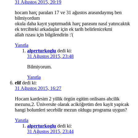
31 Ağustos 2015, 20:19
hocam harç paraları 17 ve 31 ağustos arasındaymış ben
bilmiyordum
okula daha kayıt yaptırmadık harç parasını nasıl yatırıcaktık
ek tercihteki arkadaşlar için ek tarih belirlenicekmi
allah rızası için bilgilendirin :'(
Yanıtla
alperturkoglu
dedi ki:
31 Ağustos 2015, 23:48
Bilmiyorum.
Yanıtla
elif
dedi ki:
31 Ağustos 2015, 16:27
Hocam kardesim 2 yillik örgün egitim onlisans ahcilik
mezunu,2. Üniversite olarak aciköğretim den kayit yapicak
hangi bolumleri secebilir mezun oldugu programa uygun?
Yanıtla
alperturkoglu
dedi ki:
31 Ağustos 2015, 23:44