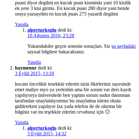
puani diyor degilmi en kucuk puan kisminda yani 10 kisilik
ek yere 3 kisi girmis. En kucuk puan 280 diyor yani bende
oraya yazsaydim en kucuk puan 275 yazardi degilmi
Yanıtla
alperturkoglu
dedi ki:
10 Ağustos 2016, 23:28
Yukarıdakiler geçen senenin sonuçları. Siz
şu sayfadaki
sayısal bilgilere bakacaksınız.
Yanıtla
haymenur
dedi ki:
3 Eylül 2015, 13:18
hocam öncelikle tesekkür ederim sizin fikirleriniz sayesinde
emet maliye myo ya yerlestim ama bir sorum var ders kaydı
yapılıyorya üniversitede ben yaptım sorum sudur danısman
tarafından onaylatılıyormus bu onaylatma islemi okula
gidilerekmi yapılıyor fax yada telefon ile de olurmu bir
bilginiz var mı teşekkür ederim cevabınız için 🙂
Yanıtla
alperturkoglu
dedi ki:
3 Eylül 2015, 14:32