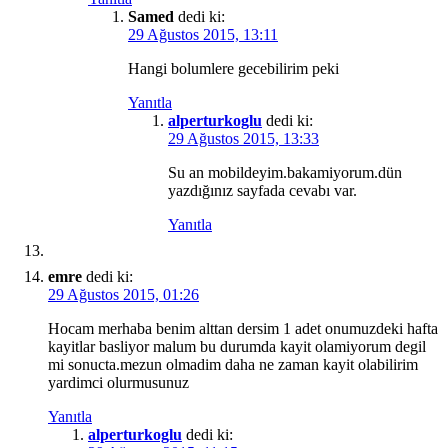
Samed
dedi ki:
29 Ağustos 2015, 13:11
Hangi bolumlere gecebilirim peki
Yanıtla
alperturkoglu
dedi ki:
29 Ağustos 2015, 13:33
Su an mobildeyim.bakamiyorum.dün
yazdığınız sayfada cevabı var.
Yanıtla
emre
dedi ki:
29 Ağustos 2015, 01:26
Hocam merhaba benim alttan dersim 1 adet onumuzdeki hafta
kayitlar basliyor malum bu durumda kayit olamiyorum degil
mi sonucta.mezun olmadim daha ne zaman kayit olabilirim
yardimci olurmusunuz
Yanıtla
alperturkoglu
dedi ki: