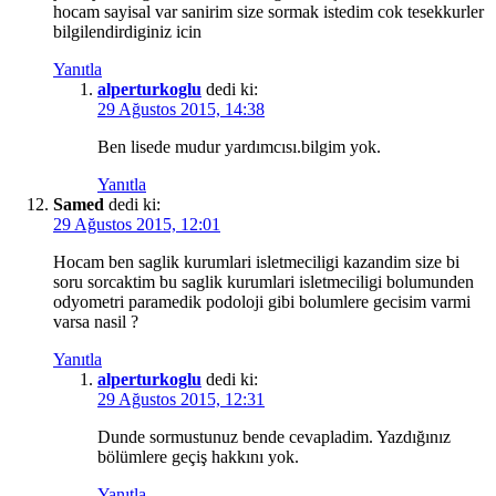
hocam sayisal var sanirim size sormak istedim cok tesekkurler
bilgilendirdiginiz icin
Yanıtla
alperturkoglu
dedi ki:
29 Ağustos 2015, 14:38
Ben lisede mudur yardımcısı.bilgim yok.
Yanıtla
Samed
dedi ki:
29 Ağustos 2015, 12:01
Hocam ben saglik kurumlari isletmeciligi kazandim size bi
soru sorcaktim bu saglik kurumlari isletmeciligi bolumunden
odyometri paramedik podoloji gibi bolumlere gecisim varmi
varsa nasil ?
Yanıtla
alperturkoglu
dedi ki:
29 Ağustos 2015, 12:31
Dunde sormustunuz bende cevapladim. Yazdığınız
bölümlere geçiş hakkını yok.
Yanıtla