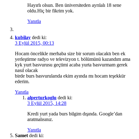
Hayırlı olsun. Ben üniversiteden ayrılalı 18 sene
oldu.Hiç bir fikrim yok.
Yanıtla
kubilay
dedi ki:
3 Eylül 2015, 00:13
Hocam öncelikle merhaba size bir sorum olacaktı ben ek
yerleştirme radyo ve televizyon t. bölümünü kazandım ama
kyk yurt basvurusu geçtimi acaba yurta basvurmam gerek
nasıl olacak
birde burs basvurularıda ekim ayında mı hocam teşekkür
ederim.
Yanıtla
alperturkoglu
dedi ki:
3 Eylül 2015, 14:28
Kredi yurt yada burs bilgim dışında. Google’dan
aratmalısınız.
Yanıtla
Samet
dedi ki: