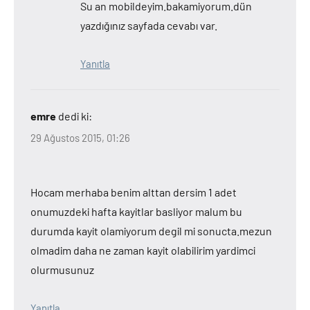
Su an mobildeyim.bakamiyorum.dün
yazdığınız sayfada cevabı var.
Yanıtla
emre
dedi ki:
29 Ağustos 2015, 01:26
Hocam merhaba benim alttan dersim 1 adet
onumuzdeki hafta kayitlar basliyor malum bu
durumda kayit olamiyorum degil mi sonucta.mezun
olmadim daha ne zaman kayit olabilirim yardimci
olurmusunuz
Yanıtla