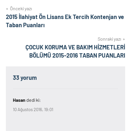
Yazı
Önceki yazı
2015 İlahiyat Ön Lisans Ek Tercih Kontenjan ve
gezinmesi
Taban Puanları
Sonraki yazı
ÇOCUK KORUMA VE BAKIM HİZMETLERİ
BÖLÜMÜ 2015-2016 TABAN PUANLARI
33 yorum
Hasan
dedi ki:
10 Ağustos 2016, 19:01