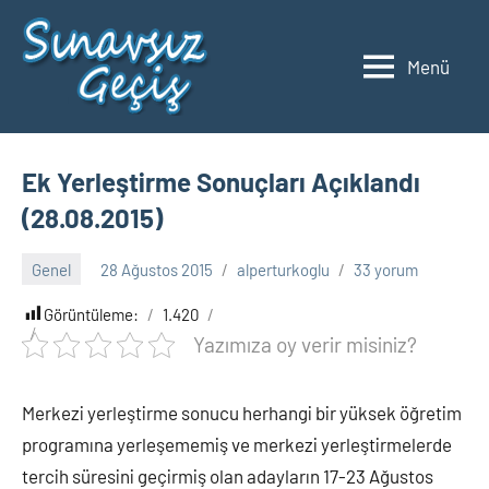
İçeriğe
geç
Menü
2023
Üniversite
Taban
YKS
Puanları
ve
Ek Yerleştirme Sonuçları Açıklandı
Sıralamaları
(28.08.2015)
Genel
28 Ağustos 2015
alperturkoglu
33 yorum
Görüntüleme:
1.420
Yazımıza oy verir misiniz?
Merkezi yerleştirme sonucu herhangi bir yüksek öğretim
programına yerleşememiş ve merkezi yerleştirmelerde
tercih süresini geçirmiş olan adayların 17-23 Ağustos