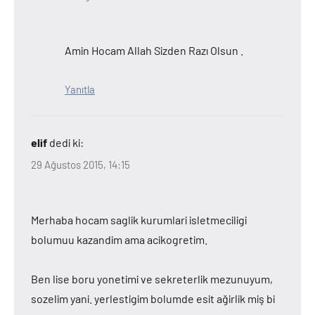
Amin Hocam Allah Sizden Razı Olsun .
Yanıtla
elif
dedi ki:
29 Ağustos 2015, 14:15
Merhaba hocam saglik kurumlari isletmeciligi
bolumuu kazandim ama acikogretim.
Ben lise boru yonetimi ve sekreterlik mezunuyum,
sozelim yani. yerlestigim bolumde esit ağirlik miş bi