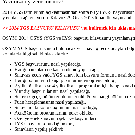
Yazımıza oy verir misiniz?
2014 YGS tarihlerinin açıklanmasından sonra bu yıl YGS başvurusu
yayınlanacağı geliyordu. Kılavuz 29 Ocak 2013 itibari ile yayınlandı.
>>
2014 YGS BAŞVURU KILAVUZU
‘nu indirmek için
tıklayını
ÖSYM, 2014 ÖSYS (YGS ve LYS) başvuru kılavuzunu yayınlamıştır.
ÖSYM YGS başvurusunda bulunacak ve sınava girecek adayları bilgi
konularda bilgi sahibi olacaklardır:
YGS başvurusunu nasıl yapılacağı,
Hangi bankalara ne kadar ödeme yapılacağı,
Sınavsız geçiş yada YGS sınavı için başvuru formunu nasıl dol
Hangi bölümlerin hangi puan türünden öğrenci aldığı,
2 yıllık ön lisans ve 4 yıllık lisans programları için hangi sınavla
Yurt dışı başvurularının nasıl yapılacağı,
Sınavsız geçiş bölümlerinin neler olduğu ve hangi bölüm mezunla
Puan hesaplamasının nasıl yapılacağı,
Sınavlardaki konu dağılımının nasıl olduğu,
Açıköğretim programlarının neler olduğu,
Özel yetenek sınavının şekli ve başvuruları
LYS sınavları,konu dağılımları,
Sınavların yapılış şekli vb.