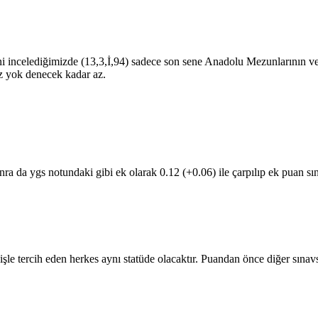
 incelediğimizde (13,3,İ,94) sadece son sene Anadolu Mezunlarının ve İ
z yok denecek kadar az.
nra da ygs notundaki gibi ek olarak 0.12 (+0.06) ile çarpılıp ek puan 
tercih eden herkes aynı statüde olacaktır. Puandan önce diğer sınavsız 