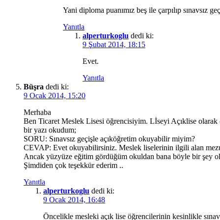
Yani diploma puanımız beş ile çarpılıp sınavsız ge
Yanıtla
alperturkoglu
dedi ki:
9 Şubat 2014, 18:15
Evet.
Yanıtla
Büşra
dedi ki:
9 Ocak 2014, 15:20
Merhaba
Ben Ticaret Meslek Lisesi öğrencisiyim. Lİseyi Açıklise olara
bir yazı okudum;
SORU: Sınavsız geçişle açıköğretim okuyabilir miyim?
CEVAP: Evet okuyabilirsiniz. Meslek liselerinin ilgili alan mezu
Ancak yüzyüze eğitim gördüğüm okuldan bana böyle bir şey ol
Şimdiden çok teşekkür ederim ..
Yanıtla
alperturkoglu
dedi ki:
9 Ocak 2014, 16:48
Öncelikle mesleki açık lise öğrencilerinin kesinlikle sın