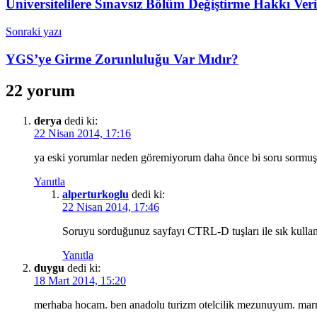
Üniversitelilere Sınavsız Bölüm Değiştirme Hakkı Veri
Sonraki yazı
YGS’ye Girme Zorunluluğu Var Mıdır?
22 yorum
derya
dedi ki:
22 Nisan 2014, 17:16
ya eski yorumlar neden göremiyorum daha önce bi soru sorm
Yanıtla
alperturkoglu
dedi ki:
22 Nisan 2014, 17:46
Soruyu sorduğunuz sayfayı CTRL-D tuşları ile sık kullan
Yanıtla
duygu
dedi ki:
18 Mart 2014, 15:20
merhaba hocam. ben anadolu turizm otelcilik mezunuyum. marmar