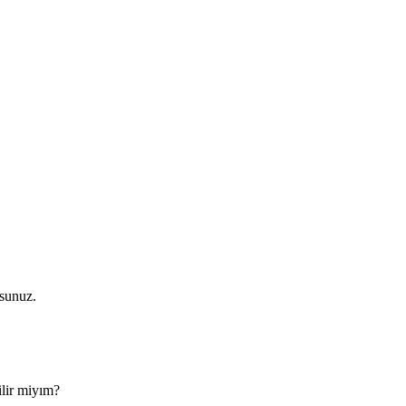
sunuz.
ilir miyım?