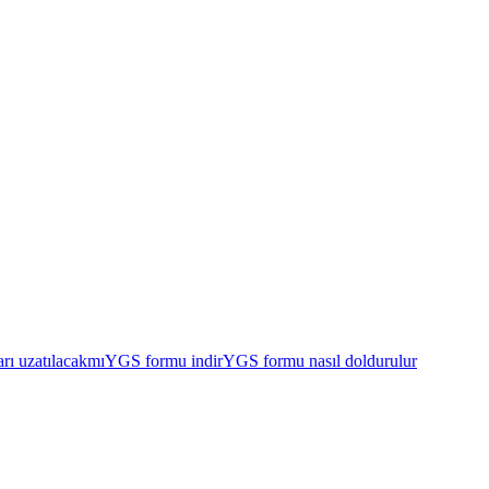
rı uzatılacakmı
YGS formu indir
YGS formu nasıl doldurulur