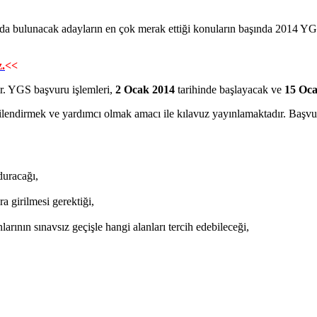
nda bulunacak adayların en çok merak ettiği konuların başında 201
z.
<<
 YGS başvuru işlemleri,
2 Ocak 2014
tarihinde başlayacak ve
15 Oca
lendirmek ve yardımcı olmak amacı ile kılavuz yayınlamaktadır. Baş
duracağı,
ra girilmesi gerektiği,
rının sınavsız geçişle hangi alanları tercih edebileceği,