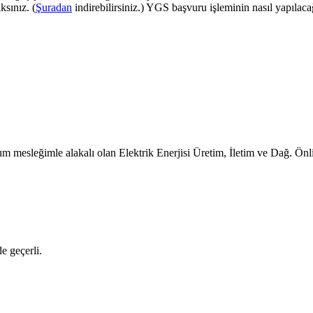
sınız. (
Şuradan
indirebilirsiniz.) YGS başvuru işleminin nasıl yapılac
esleğimle alakalı olan Elektrik Enerjisi Üretim, İletim ve Dağ. Önli
e geçerli.