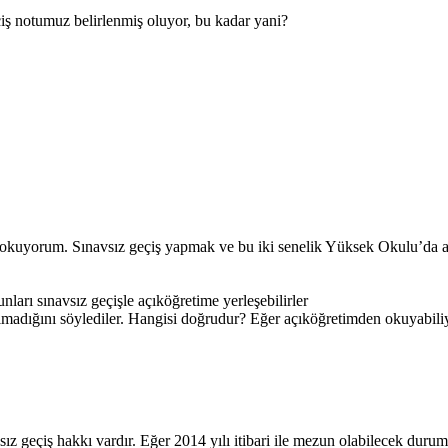
çiş notumuz belirlenmiş oluyor, bu kadar yani?
k okuyorum. Sınavsız geçiş yapmak ve bu iki senelik Yüksek Okulu’da a
nları sınavsız geçişle açıköğretime yerleşebilirler
madığını söylediler. Hangisi doğrudur? Eğer açıköğretimden okuyabi
avsız geçiş hakkı vardır. Eğer 2014 yılı itibari ile mezun olabilecek dur