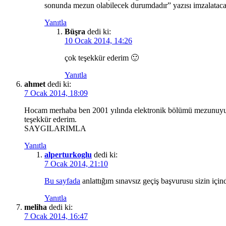
sonunda mezun olabilecek durumdadır” yazısı imzalatacak
Yanıtla
Büşra
dedi ki:
10 Ocak 2014, 14:26
çok teşekkür ederim 🙂
Yanıtla
ahmet
dedi ki:
7 Ocak 2014, 18:09
Hocam merhaba ben 2001 yılında elektronik bölümü mezunuyum m
teşekkür ederim.
SAYGILARIMLA
Yanıtla
alperturkoglu
dedi ki:
7 Ocak 2014, 21:10
Bu sayfada
anlattığım sınavsız geçiş başvurusu sizin içind
Yanıtla
meliha
dedi ki:
7 Ocak 2014, 16:47