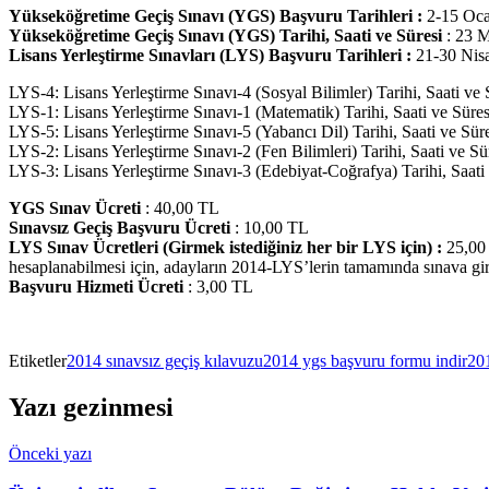
Yükseköğretime Geçiş Sınavı (YGS) Başvuru Tarihleri :
2-15 Oc
Yükseköğretime Geçiş Sınavı (YGS) Tarihi, Saati ve Süresi
: 23 M
Lisans Yerleştirme Sınavları (LYS) Başvuru Tarihleri :
21-30 Nis
LYS-4: Lisans Yerleştirme Sınavı-4 (Sosyal Bilimler) Tarihi, Saati ve
LYS-1: Lisans Yerleştirme Sınavı-1 (Matematik) Tarihi, Saati ve Süre
LYS-5: Lisans Yerleştirme Sınavı-5 (Yabancı Dil) Tarihi, Saati ve Sür
LYS-2: Lisans Yerleştirme Sınavı-2 (Fen Bilimleri) Tarihi, Saati ve S
LYS-3: Lisans Yerleştirme Sınavı-3 (Edebiyat-Coğrafya) Tarihi, Saati
YGS Sınav Ücreti
: 40,00 TL
Sınavsız Geçiş Başvuru Ücreti
: 10,00 TL
LYS Sınav Ücretleri (Girmek istediğiniz her bir LYS için) :
25,00 
hesaplanabilmesi için, adayların 2014-LYS’lerin tamamında sınava gir
Başvuru Hizmeti Ücreti
: 3,00 TL
Etiketler
2014 sınavsız geçiş kılavuzu
2014 ygs başvuru formu indir
201
Yazı gezinmesi
Önceki yazı