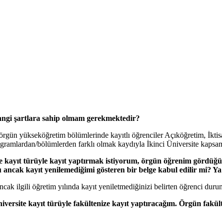
 hangi şartlara sahip olmam gerekmektedir?
gün yükseköğretim bölümlerinde kayıtlı öğrenciler Açıköğretim, İktisat
ramlardan/bölümlerden farklı olmak kaydıyla İkinci Üniversite kapsamın
e kayıt türüyle kayıt yaptırmak istiyorum, örgün öğrenim gördüğü
ancak kayıt yenilemediğimi gösteren bir belge kabul edilir mi? Y
 ilgili öğretim yılında kayıt yeniletmediğinizi belirten öğrenci durum 
versite kayıt türüyle fakültenize kayıt yaptıracağım. Örgün fakül