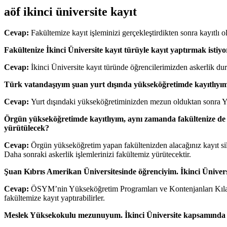
aöf ikinci üniversite kayıt
Cevap:
Fakültemize kayıt işleminizi gerçekleştirdikten sonra kayıtl
Fakültenize İkinci Üniversite kayıt türüyle kayıt yaptırmak isti
Cevap:
İkinci Üniversite kayıt türünde öğrencilerimizden askerlik du
Türk vatandaşıyım şuan yurt dışında yükseköğretimde kayıtlıyım. 
Cevap:
Yurt dışındaki yükseköğretiminizden mezun olduktan sonra Yü
Örgün yükseköğretimde kayıtlıyım, aynı zamanda fakültenize de 
yürütülecek?
Cevap:
Örgün yükseköğretim yapan fakültenizden alacağınız kayıt sil
Daha sonraki askerlik işlemlerinizi fakültemiz yürütecektir.
Şuan Kıbrıs Amerikan Üniversitesinde öğrenciyim. İkinci Ünivers
Cevap:
ÖSYM’nin Yükseköğretim Programları ve Kontenjanları Kılavuz
fakültemize kayıt yaptırabilirler.
Meslek Yüksekokulu mezunuyum. İkinci Üniversite kapsamında 4 y