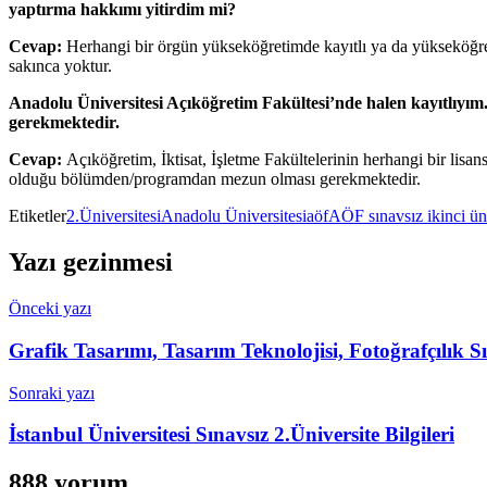
yaptırma hakkımı yitirdim mi?
Cevap:
Herhangi bir örgün yükseköğretimde kayıtlı ya da yükseköğret
sakınca yoktur.
Anadolu Üniversitesi Açıköğretim Fakültesi’nde halen kayıtlıyım
gerekmektedir.
Cevap:
Açıköğretim, İktisat, İşletme Fakültelerinin herhangi bir lisan
olduğu bölümden/programdan mezun olması gerekmektedir.
Etiketler
2.Üniversitesi
Anadolu Üniversitesi
aöf
AÖF sınavsız ikinci ün
Yazı gezinmesi
Önceki yazı
Grafik Tasarımı, Tasarım Teknolojisi, Fotoğrafçılık S
Sonraki yazı
İstanbul Üniversitesi Sınavsız 2.Üniversite Bilgileri
888 yorum