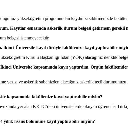
ı olduğunuz yükseköğretim programından kaydınızı sildirmenizde fakült
yorum. Kayıtlar esnasında askerlik durum belgesi getirmem gerekli 
rum belgesi istenmeyecektir.
İkinci Üniversite kayıt türüyle fakültenize kayıt yaptırabilir miy
kseköğretim Kurulu Başkanlığı’ndan (YÖK) alacağınız denklik belgesiyl
İkinci Üniversite kapsamında kayıt yaptırdım. Örgün fakültemden k
me yazısı ve askerlik şubenizden alacağınız askerlik tecil durumunuzu
ite kapsamında fakültenize kayıt yaptırabilir miyim?
unda yer alan KKTC’deki üniversitelerde okuyan öğrenciler Türkçe yaz
ıllık lisans bölümüne kayıt yaptırabilir miyim?