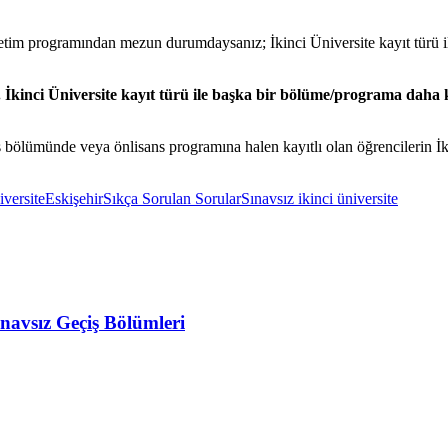
im programından mezun durumdaysanız; İkinci Üniversite kayıt türü ile
. İkinci Üniversite kayıt türü ile başka bir bölüme/programa dah
s bölümünde veya önlisans programına halen kayıtlı olan öğrencilerin İkin
iversite
Eskişehir
Sıkça Sorulan Sorular
Sınavsız ikinci üniversite
ınavsız Geçiş Bölümleri