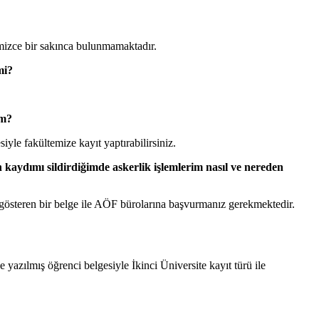
emizce bir sakınca bulunmamaktadır.
mi?
im?
e fakültemize kayıt yaptırabilirsiniz.
aydımı sildirdiğimde askerlik işlemlerim nasıl ve nereden
 gösteren bir belge ile AÖF bürolarına başvurmanız gerekmektedir.
ılmış öğrenci belgesiyle İkinci Üniversite kayıt türü ile