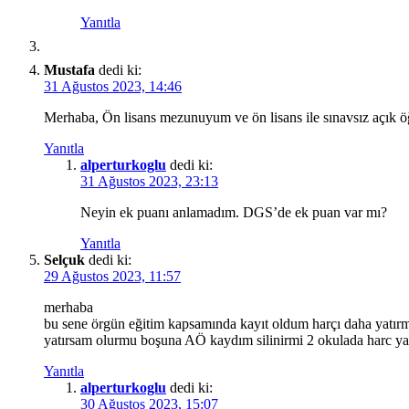
Yanıtla
Mustafa
dedi ki:
31 Ağustos 2023, 14:46
Merhaba, Ön lisans mezunuyum ve ön lisans ile sınavsız açık ö
Yanıtla
alperturkoglu
dedi ki:
31 Ağustos 2023, 23:13
Neyin ek puanı anlamadım. DGS’de ek puan var mı?
Yanıtla
Selçuk
dedi ki:
29 Ağustos 2023, 11:57
merhaba
bu sene örgün eğitim kapsamında kayıt oldum harçı daha yatırm
yatırsam olurmu boşuna AÖ kaydım silinirmi 2 okulada harc ya
Yanıtla
alperturkoglu
dedi ki:
30 Ağustos 2023, 15:07