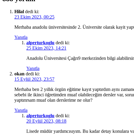
Hilal
dedi ki:
23 Ekim 2023, 00:25
Merhaba anadolu üniversitesinde 2. Üniversite olarak kayit yap
Yanıtla
alperturkoglu
dedi ki:
25 Ekim 2023, 14:21
Anadolu Üniversitesi Çağrı9 merkezinden bilgi alabilirsi
Yanıtla
okan
dedi ki:
15 Eylül 2023, 23:57
Merhaba ben 2 yıllık örgün eğitime kayıt yaptırdım aynı zaman
sebebi ile ikinci öğretimden muaf olabileceğim dersler var, sor
yaptırırsam muaf olan derslerime ne olur?
Yanıtla
alperturkoglu
dedi ki:
20 Eylül 2023, 08:18
Lisede müdür yardımcısıyım. Bu kadar detay konulara va