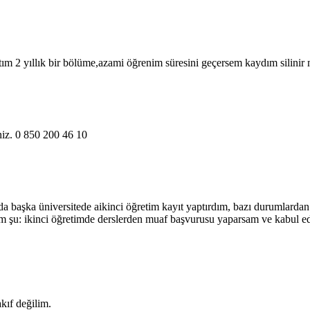
tım 2 yıllık bir bölüme,azami öğrenim süresini geçersem kaydım silinir
niz. 0 850 200 46 10
da başka üniversitede aikinci öğretim kayıt yaptırdım, bazı durumlard
um şu: ikinci öğretimde derslerden muaf başvurusu yaparsam ve kabul edi
kıf değilim.