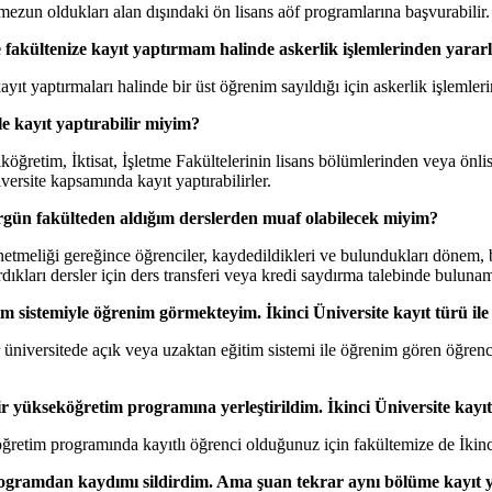
zun oldukları alan dışındaki ön lisans aöf programlarına başvurabilir. 
 fakültenize kayıt yaptırmam halinde askerlik işlemlerinden yara
 yaptırmaları halinde bir üst öğrenim sayıldığı için askerlik işlemleri
e kayıt yaptırabilir miyim?
ğretim, İktisat, İşletme Fakültelerinin lisans bölümlerinden veya önl
ersite kapsamında kayıt yaptırabilirler.
 örgün fakülteden aldığım derslerden muaf olabilecek miyim?
netmeliği gereğince öğrenciler, kaydedildikleri ve bulundukları dönem
kları dersler için ders transferi veya kredi saydırma talebinde bulunam
m sistemiyle öğrenim görmekteyim. İkinci Üniversite kayıt türü ile 
 üniversitede açık veya uzaktan eğitim sistemi ile öğrenim gören öğren
 yükseköğretim programına yerleştirildim. İkinci Üniversite kayıt t
tim programında kayıtlı öğrenci olduğunuz için fakültemize de İkinci Ün
ogramdan kaydımı sildirdim. Ama şuan tekrar aynı bölüme kayıt yap