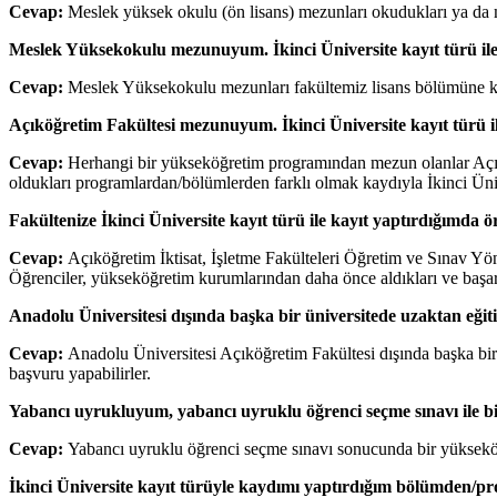
Cevap:
Meslek yüksek okulu (ön lisans) mezunları okudukları ya da me
Meslek Yüksekokulu mezunuyum. İkinci Üniversite kayıt türü ile
Cevap:
Meslek Yüksekokulu mezunları fakültemiz lisans bölümüne kayıt
Açıköğretim Fakültesi mezunuyum. İkinci Üniversite kayıt türü il
Cevap:
Herhangi bir yükseköğretim programından mezun olanlar Açıkö
oldukları programlardan/bölümlerden farklı olmak kaydıyla İkinci Üniv
Fakültenize İkinci Üniversite kayıt türü ile kayıt yaptırdığımda
Cevap:
Açıköğretim İktisat, İşletme Fakülteleri Öğretim ve Sınav Yö
Öğrenciler, yükseköğretim kurumlarından daha önce aldıkları ve başardı
Anadolu Üniversitesi dışında başka bir üniversitede uzaktan eğiti
Cevap:
Anadolu Üniversitesi Açıköğretim Fakültesi dışında başka bir
başvuru yapabilirler.
Yabancı uyrukluyum, yabancı uyruklu öğrenci seçme sınavı ile bir
Cevap:
Yabancı uyruklu öğrenci seçme sınavı sonucunda bir yükseköğre
İkinci Üniversite kayıt türüyle kaydımı yaptırdığım bölümden/pr