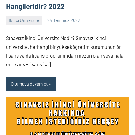
Hangileridir? 2022
İkinci Üniversite
24 Temmuz 2022
alperturkoglu
643
yorum
Sınavsız İkinci Üniversite Nedir? Sınavsız ikinci
üniversite, herhangi bir yükseköğretim kurumunun ön
lisans ya da lisans programından mezun olan veya hala
ön lisans – lisans […]
Okumaya devam et