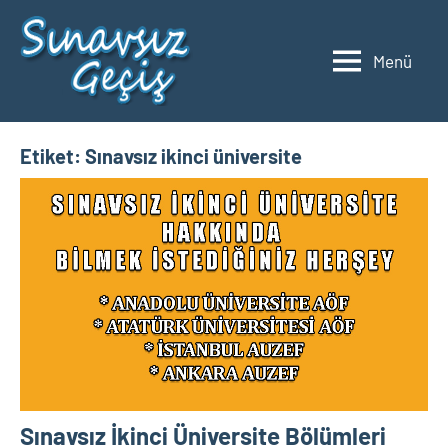
İçeriğe
geç
Menü
2023
Üniversite
Taban
YKS
Puanları
ve
Etiket:
Sınavsız ikinci üniversite
Sıralamaları
Sınavsız İkinci Üniversite Bölümleri