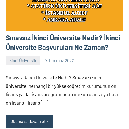
Sınavsız İkinci Üniversite Nedir? İkinci
Üniversite Başvuruları Ne Zaman?
İkinci Üniversite
7 Temmuz 2022
alperturkoglu
Yorum
yapılmamış
Sınavsız İkinci Üniversite Nedir? Sınavsız ikinci
üniversite, herhangi bir yükseköğretim kurumunun ön
lisans ya da lisans programından mezun olan veya hala
ön lisans – lisans […]
Okumaya devam et