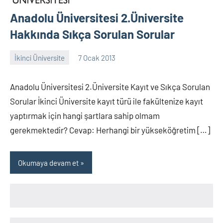
Anadolu Üniversitesi 2.Üniversite
Hakkında Sıkça Sorulan Sorular
İkinci Üniversite
7 Ocak 2013
alperturkoglu
888
yorum
Anadolu Üniversitesi 2.Üniversite Kayıt ve Sıkça Sorulan
Sorular İkinci Üniversite kayıt türü ile fakültenize kayıt
yaptırmak için hangi şartlara sahip olmam
gerekmektedir? Cevap: Herhangi bir yükseköğretim […]
Okumaya devam et