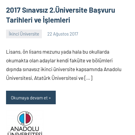
2017 Sınavsız 2.Üniversite Başvuru
Tarihleri ve İşlemleri
İkinci Üniversite
22 Ağustos 2017
alperturkoglu
12
yorum
Lisans, ön lisans mezunu yada hala bu okullarda
okumakta olan adaylar kendi fakülte ve bölümleri
dışında sınavsız ikinci üniversite kapsamında Anadolu
Üniversitesi, Atatürk Üniversitesi ve […]
Okumaya devam et