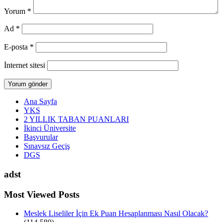
Yorum
*
Ad
*
E-posta
*
İnternet sitesi
Ana Sayfa
YKS
2 YILLIK TABAN PUANLARI
İkinci Üniversite
Başvurular
Sınavsız Geçiş
DGS
adst
Most Viewed Posts
Meslek Liseliler İçin Ek Puan Hesaplanması Nasıl Olacak?