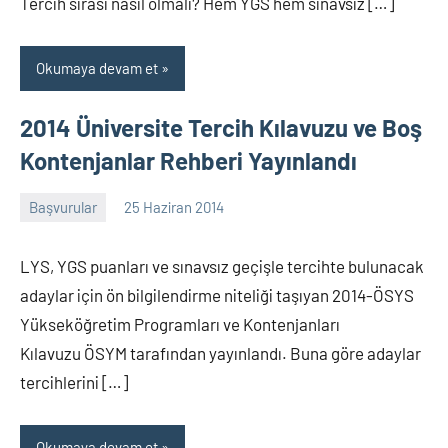
Tercih sırası nasıl olmalı? Hem YGS hem sınavsız […]
Okumaya devam et
2014 Üniversite Tercih Kılavuzu ve Boş
Kontenjanlar Rehberi Yayınlandı
Başvurular
25 Haziran 2014
alperturkoglu
21
yorum
LYS, YGS puanları ve sınavsız geçişle tercihte bulunacak
adaylar için ön bilgilendirme niteliği taşıyan 2014-ÖSYS
Yükseköğretim Programları ve Kontenjanları
Kılavuzu ÖSYM tarafından yayınlandı. Buna göre adaylar
tercihlerini […]
Okumaya devam et