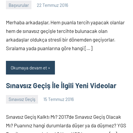
Başvurular
22 Temmuz 2016
alperturkoglu
35
yorum
Merhaba arkadaşlar, Hem puanla tercih yapacak olanlar
hem de sınavsız geçişle tercihte bulunacak olan
arkadaşlar oldukça stresli bir dönemden geçiyorlar.
Sıralama yada puanlarına göre hangi […]
Okumaya devam et
Sınavsız Geçiş İle İlgili Yeni Videolar
Sınavsız Geçiş
15 Temmuz 2016
alperturkoglu
65
yorum
Sınavsız Geçiş Kalktı Mı? 2017’de Sınavsız Geçiş Olacak
Mı? Puanınız hangi durumlarda düşer ya da düşmez? YGS