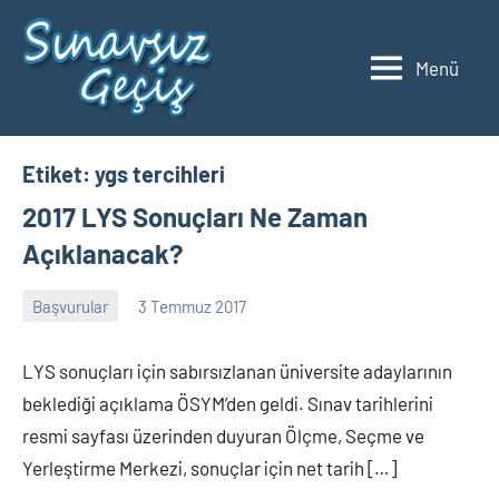
İçeriğe
geç
Menü
2023
Üniversite
Taban
YKS
Puanları
ve
Etiket:
ygs tercihleri
Sıralamaları
2017 LYS Sonuçları Ne Zaman
Açıklanacak?
Başvurular
3 Temmuz 2017
alperturkoglu
Yorum
yapılmamış
LYS sonuçları için sabırsızlanan üniversite adaylarının
beklediği açıklama ÖSYM’den geldi. Sınav tarihlerini
resmi sayfası üzerinden duyuran Ölçme, Seçme ve
Yerleştirme Merkezi, sonuçlar için net tarih […]