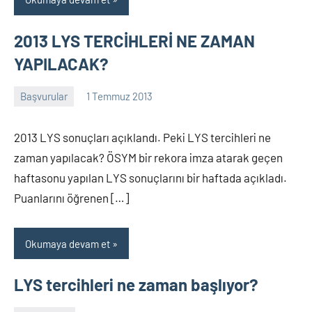
2013 LYS TERCİHLERİ NE ZAMAN
YAPILACAK?
Başvurular
1 Temmuz 2013
alperturkoglu
Yorum
yapılmamış
2013 LYS sonuçları açıklandı. Peki LYS tercihleri ne
zaman yapılacak? ÖSYM bir rekora imza atarak geçen
haftasonu yapılan LYS sonuçlarını bir haftada açıkladı.
Puanlarını öğrenen […]
Okumaya devam et
LYS tercihleri ne zaman başlıyor?