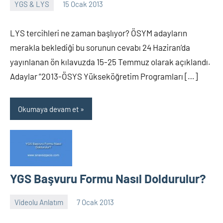
YGS & LYS
15 Ocak 2013
alperturkoglu
Yorum
yapılmamış
LYS tercihleri ne zaman başlıyor? ÖSYM adayların
merakla beklediği bu sorunun cevabı 24 Haziran’da
yayınlanan ön kılavuzda 15-25 Temmuz olarak açıklandı.
Adaylar ”2013-ÖSYS Yükseköğretim Programları […]
Okumaya devam et
YGS Başvuru Formu Nasıl Doldurulur?
Videolu Anlatım
7 Ocak 2013
alperturkoglu
1
yorum