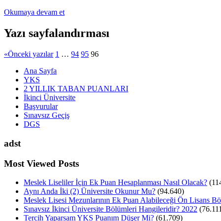
Okumaya devam et
Yazı sayfalandırması
«
Önceki yazılar
1
…
94
95
96
Ana Sayfa
YKS
2 YILLIK TABAN PUANLARI
İkinci Üniversite
Başvurular
Sınavsız Geçiş
DGS
adst
Most Viewed Posts
Meslek Liseliler İçin Ek Puan Hesaplanması Nasıl Olacak?
(11
Aynı Anda İki (2) Üniversite Okunur Mu?
(94.640)
Meslek Lisesi Mezunlarının Ek Puan Alabileceği Ön Lisans Bö
Sınavsız İkinci Üniversite Bölümleri Hangileridir? 2022
(76.11
Tercih Yaparsam YKS Puanım Düşer Mi?
(61.709)