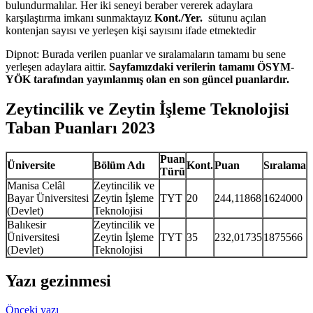
bulundurmalılar. Her iki seneyi beraber vererek adaylara
karşılaştırma imkanı sunmaktayız
Kont./Yer.
sütunu açılan
kontenjan sayısı ve yerleşen kişi sayısını ifade etmektedir
Dipnot: Burada verilen puanlar ve sıralamaların tamamı bu sene
yerleşen adaylara aittir.
Sayfamızdaki verilerin tamamı ÖSYM-
YÖK tarafından yayınlanmış olan en son güncel puanlardır.
Zeytincilik ve Zeytin İşleme Teknolojisi
Taban Puanları 2023
Puan
Üniversite
Bölüm Adı
Kont.
Puan
Sıralama
Türü
Manisa Celâl
Zeytincilik ve
Bayar Üniversitesi
Zeytin İşleme
TYT
20
244,11868
1624000
(Devlet)
Teknolojisi
Balıkesir
Zeytincilik ve
Üniversitesi
Zeytin İşleme
TYT
35
232,01735
1875566
(Devlet)
Teknolojisi
Yazı gezinmesi
Önceki yazı