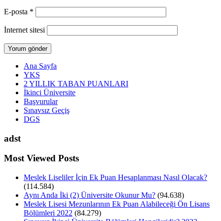
E-posta
*
İnternet sitesi
Ana Sayfa
YKS
2 YILLIK TABAN PUANLARI
İkinci Üniversite
Başvurular
Sınavsız Geçiş
DGS
adst
Most Viewed Posts
Meslek Liseliler İçin Ek Puan Hesaplanması Nasıl Olacak?
(114.584)
Aynı Anda İki (2) Üniversite Okunur Mu?
(94.638)
Meslek Lisesi Mezunlarının Ek Puan Alabileceği Ön Lisans
Bölümleri 2022
(84.279)