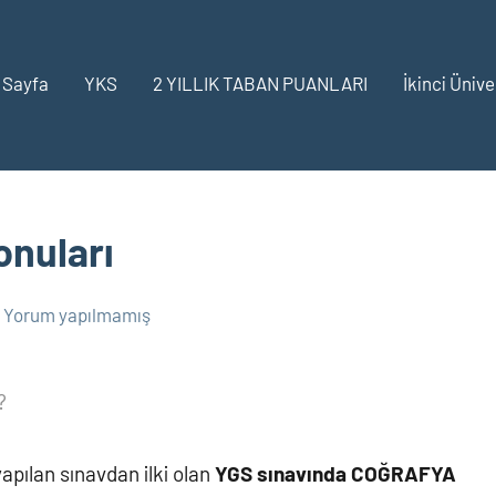
 Sayfa
YKS
2 YILLIK TABAN PUANLARI
İkinci Ünive
onuları
Yorum yapılmamış
?
yapılan sınavdan ilki olan
YGS sınavında COĞRAFYA