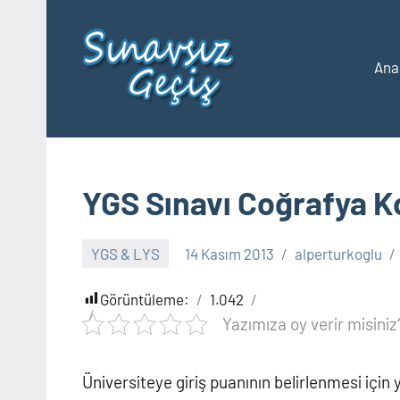
İçeriğe
geç
Ana
2023
Üniversite
Taban
YKS
Puanları
ve
Sıralamaları
YGS Sınavı Coğrafya K
YGS & LYS
14 Kasım 2013
alperturkoglu
Görüntüleme:
1.042
Yazımıza oy verir misiniz
Üniversiteye giriş puanının belirlenmesi için 