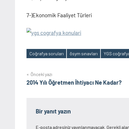
7-)Ekonomik Faaliyet Türleri
Coğrafya soruları
ösym sınavları
YGS coğrafya
Etiketler
Yazı
Önceki yazı
2014 Yılı Öğretmen İhtiyacı Ne Kadar?
gezinmesi
Bir yanıt yazın
E-posta adresiniz yayınlanmayacak.
Gerekli ala