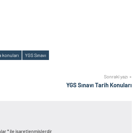
 konuları
YGS Sınavı
Sonraki yazı
YGS Sınavı Tarih Konuları
nlar
*
ile işaretlenmişlerdir