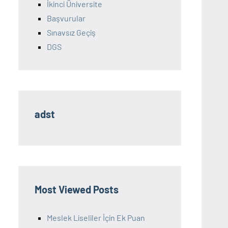
İkinci Üniversite
Başvurular
Sınavsız Geçiş
DGS
adst
Most Viewed Posts
Meslek Liseliler İçin Ek Puan