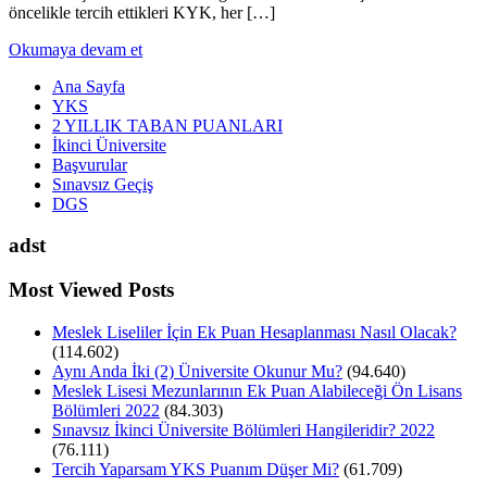
öncelikle tercih ettikleri KYK, her […]
Okumaya devam et
Ana Sayfa
YKS
2 YILLIK TABAN PUANLARI
İkinci Üniversite
Başvurular
Sınavsız Geçiş
DGS
adst
Most Viewed Posts
Meslek Liseliler İçin Ek Puan Hesaplanması Nasıl Olacak?
(114.602)
Aynı Anda İki (2) Üniversite Okunur Mu?
(94.640)
Meslek Lisesi Mezunlarının Ek Puan Alabileceği Ön Lisans
Bölümleri 2022
(84.303)
Sınavsız İkinci Üniversite Bölümleri Hangileridir? 2022
(76.111)
Tercih Yaparsam YKS Puanım Düşer Mi?
(61.709)