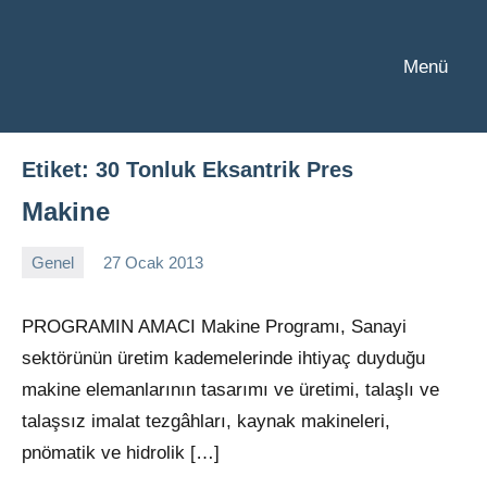
İçeriğe
geç
Menü
2023
Üniversite
Taban
YKS
Puanları
ve
Etiket:
30 Tonluk Eksantrik Pres
Sıralamaları
Makine
Genel
27 Ocak 2013
alperturkoglu
Yorum
yapılmamış
PROGRAMIN AMACI Makine Programı, Sanayi
sektörünün üretim kademelerinde ihtiyaç duyduğu
makine elemanlarının tasarımı ve üretimi, talaşlı ve
talaşsız imalat tezgâhları, kaynak makineleri,
pnömatik ve hidrolik […]