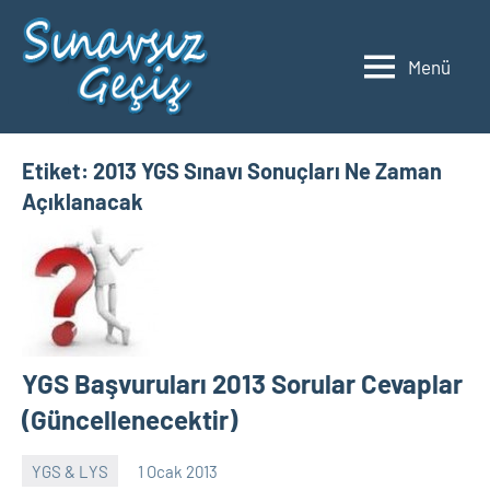
İçeriğe
geç
Menü
2023
Üniversite
Taban
YKS
Puanları
ve
Etiket:
2013 YGS Sınavı Sonuçları Ne Zaman
Sıralamaları
Açıklanacak
YGS Başvuruları 2013 Sorular Cevaplar
(Güncellenecektir)
YGS & LYS
1 Ocak 2013
alperturkoglu
32