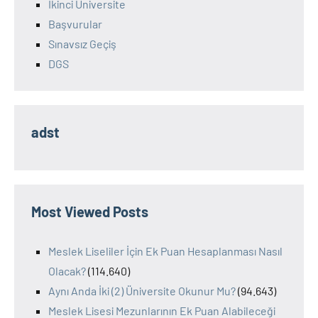
İkinci Üniversite
Başvurular
Sınavsız Geçiş
DGS
adst
Most Viewed Posts
Meslek Liseliler İçin Ek Puan Hesaplanması Nasıl
Olacak?
(114.640)
Aynı Anda İki (2) Üniversite Okunur Mu?
(94.643)
Meslek Lisesi Mezunlarının Ek Puan Alabileceği