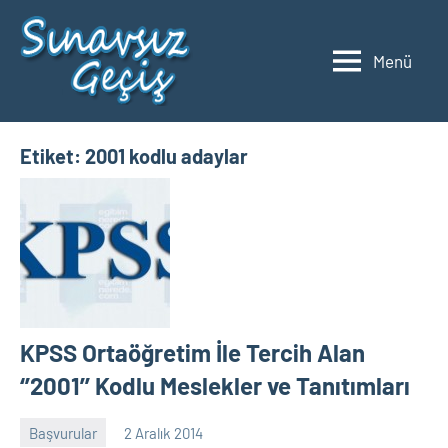
İçeriğe
geç
Menü
2023
Üniversite
Taban
YKS
Puanları
ve
Etiket:
2001 kodlu adaylar
Sıralamaları
KPSS Ortaöğretim İle Tercih Alan
‘’2001’’ Kodlu Meslekler ve Tanıtımları
Başvurular
2 Aralık 2014
alperturkoglu
Yorum