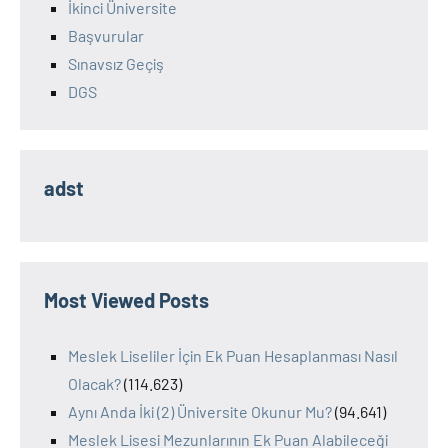
İkinci Üniversite
Başvurular
Sınavsız Geçiş
DGS
adst
Most Viewed Posts
Meslek Liseliler İçin Ek Puan Hesaplanması Nasıl
Olacak?
(114.623)
Aynı Anda İki (2) Üniversite Okunur Mu?
(94.641)
Meslek Lisesi Mezunlarının Ek Puan Alabileceği