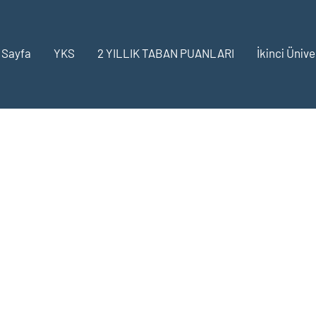
 Sayfa
YKS
2 YILLIK TABAN PUANLARI
İkinci Ünive