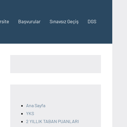
rsite
Başvurular
Sınavsız Geçiş
DGS
Ana Sayfa
YKS
2 YILLIK TABAN PUANLARI