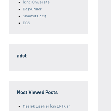
İkinci Üniversite
Başvurular
Sınavsız Geçiş
DGS
adst
Most Viewed Posts
Meslek Liseliler İçin Ek Puan