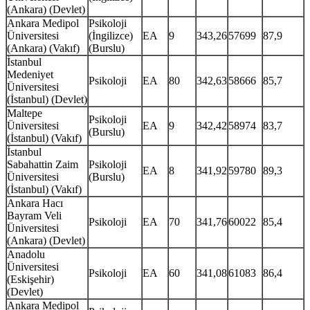
(Ankara) (Devlet)
Ankara Medipol
Psikoloji
Üniversitesi
(İngilizce)
EA
9
343,26
57699
87,9
(Ankara) (Vakıf)
(Burslu)
İstanbul
Medeniyet
Psikoloji
EA
80
342,63
58666
85,7
Üniversitesi
(İstanbul) (Devlet)
Maltepe
Psikoloji
Üniversitesi
EA
9
342,42
58974
83,7
(Burslu)
(İstanbul) (Vakıf)
İstanbul
Sabahattin Zaim
Psikoloji
EA
8
341,92
59780
89,3
Üniversitesi
(Burslu)
(İstanbul) (Vakıf)
Ankara Hacı
Bayram Veli
Psikoloji
EA
70
341,76
60022
85,4
Üniversitesi
(Ankara) (Devlet)
Anadolu
Üniversitesi
Psikoloji
EA
60
341,08
61083
86,4
(Eskişehir)
(Devlet)
Ankara Medipol