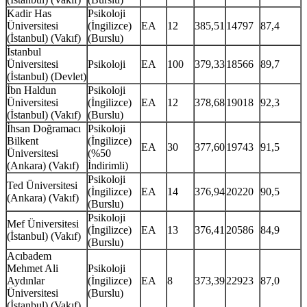
Kadir Has
Psikoloji
Üniversitesi
(İngilizce)
EA
12
385,51
14797
87,4
(İstanbul) (Vakıf)
(Burslu)
İstanbul
Üniversitesi
Psikoloji
EA
100
379,33
18566
89,7
(İstanbul) (Devlet)
İbn Haldun
Psikoloji
Üniversitesi
(İngilizce)
EA
12
378,68
19018
92,3
(İstanbul) (Vakıf)
(Burslu)
İhsan Doğramacı
Psikoloji
Bilkent
(İngilizce)
EA
30
377,60
19743
91,5
Üniversitesi
(%50
(Ankara) (Vakıf)
İndirimli)
Psikoloji
Ted Üniversitesi
(İngilizce)
EA
14
376,94
20220
90,5
(Ankara) (Vakıf)
(Burslu)
Psikoloji
Mef Üniversitesi
(İngilizce)
EA
13
376,41
20586
84,9
(İstanbul) (Vakıf)
(Burslu)
Acıbadem
Mehmet Ali
Psikoloji
Aydınlar
(İngilizce)
EA
8
373,39
22923
87,0
Üniversitesi
(Burslu)
(İstanbul) (Vakıf)