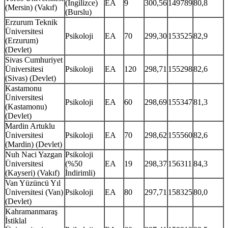
(İngilizce)
EA
9
300,56
149789
80,8
(Mersin) (Vakıf)
(Burslu)
Erzurum Teknik
Üniversitesi
Psikoloji
EA
70
299,30
153525
82,9
(Erzurum)
(Devlet)
Sivas Cumhuriyet
Üniversitesi
Psikoloji
EA
120
298,71
155298
82,6
(Sivas) (Devlet)
Kastamonu
Üniversitesi
Psikoloji
EA
60
298,69
155347
81,3
(Kastamonu)
(Devlet)
Mardin Artuklu
Üniversitesi
Psikoloji
EA
70
298,62
155560
82,6
(Mardin) (Devlet)
Nuh Naci Yazgan
Psikoloji
Üniversitesi
(%50
EA
19
298,37
156311
84,3
(Kayseri) (Vakıf)
İndirimli)
Van Yüzüncü Yıl
Üniversitesi (Van)
Psikoloji
EA
80
297,71
158325
80,0
(Devlet)
Kahramanmaraş
İstiklal