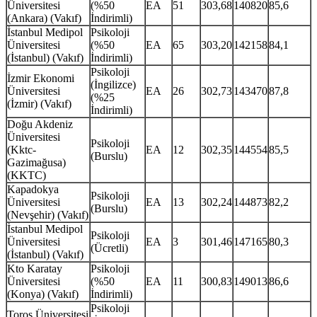
Üniversitesi
(%50
EA
51
303,68
140820
85,6
(Ankara) (Vakıf)
İndirimli)
İstanbul Medipol
Psikoloji
Üniversitesi
(%50
EA
65
303,20
142158
84,1
(İstanbul) (Vakıf)
İndirimli)
Psikoloji
İzmir Ekonomi
(İngilizce)
Üniversitesi
EA
26
302,73
143470
87,8
(%25
(İzmir) (Vakıf)
İndirimli)
Doğu Akdeniz
Üniversitesi
Psikoloji
(Kktc-
EA
12
302,35
144554
85,5
(Burslu)
Gazimağusa)
(KKTC)
Kapadokya
Psikoloji
Üniversitesi
EA
13
302,24
144873
82,2
(Burslu)
(Nevşehir) (Vakıf)
İstanbul Medipol
Psikoloji
Üniversitesi
EA
3
301,46
147165
80,3
(Ücretli)
(İstanbul) (Vakıf)
Kto Karatay
Psikoloji
Üniversitesi
(%50
EA
11
300,83
149013
86,6
(Konya) (Vakıf)
İndirimli)
Psikoloji
Toros Üniversitesi