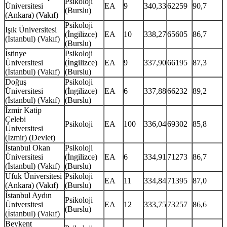
Psikoloji
Üniversitesi
EA
9
340,33
62259
90,7
(Burslu)
(Ankara) (Vakıf)
Psikoloji
Işık Üniversitesi
(İngilizce)
EA
10
338,27
65605
86,7
(İstanbul) (Vakıf)
(Burslu)
İstinye
Psikoloji
Üniversitesi
(İngilizce)
EA
9
337,90
66195
87,3
(İstanbul) (Vakıf)
(Burslu)
Doğuş
Psikoloji
Üniversitesi
(İngilizce)
EA
6
337,88
66232
89,2
(İstanbul) (Vakıf)
(Burslu)
İzmir Katip
Çelebi
Psikoloji
EA
100
336,04
69302
85,8
Üniversitesi
(İzmir) (Devlet)
İstanbul Okan
Psikoloji
Üniversitesi
(İngilizce)
EA
6
334,91
71273
86,7
(İstanbul) (Vakıf)
(Burslu)
Ufuk Üniversitesi
Psikoloji
EA
11
334,84
71395
87,0
(Ankara) (Vakıf)
(Burslu)
İstanbul Aydın
Psikoloji
Üniversitesi
EA
12
333,75
73257
86,6
(Burslu)
(İstanbul) (Vakıf)
Beykent