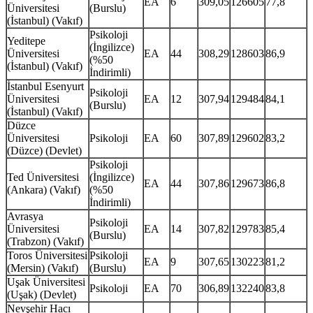
EA
6
309,05
126605
77,8
Üniversitesi
(Burslu)
(İstanbul) (Vakıf)
Psikoloji
Yeditepe
(İngilizce)
Üniversitesi
EA
44
308,29
128603
86,9
(%50
(İstanbul) (Vakıf)
İndirimli)
İstanbul Esenyurt
Psikoloji
Üniversitesi
EA
12
307,94
129484
84,1
(Burslu)
(İstanbul) (Vakıf)
Düzce
Üniversitesi
Psikoloji
EA
60
307,89
129602
83,2
(Düzce) (Devlet)
Psikoloji
Ted Üniversitesi
(İngilizce)
EA
44
307,86
129673
86,8
(Ankara) (Vakıf)
(%50
İndirimli)
Avrasya
Psikoloji
Üniversitesi
EA
14
307,82
129783
85,4
(Burslu)
(Trabzon) (Vakıf)
Toros Üniversitesi
Psikoloji
EA
9
307,65
130223
81,2
(Mersin) (Vakıf)
(Burslu)
Uşak Üniversitesi
Psikoloji
EA
70
306,89
132240
83,8
(Uşak) (Devlet)
Nevşehir Hacı