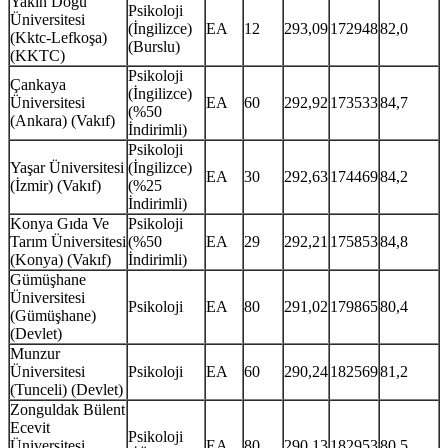
Yakın Doğu
Psikoloji
Üniversitesi
(İngilizce)
EA
12
293,09
172948
82,0
(Kktc-Lefkoşa)
(Burslu)
(KKTC)
Psikoloji
Çankaya
(İngilizce)
Üniversitesi
EA
60
292,92
173533
84,7
(%50
(Ankara) (Vakıf)
İndirimli)
Psikoloji
Yaşar Üniversitesi
(İngilizce)
EA
30
292,63
174469
84,2
(İzmir) (Vakıf)
(%25
İndirimli)
Konya Gıda Ve
Psikoloji
Tarım Üniversitesi
(%50
EA
29
292,21
175853
84,8
(Konya) (Vakıf)
İndirimli)
Gümüşhane
Üniversitesi
Psikoloji
EA
80
291,02
179865
80,4
(Gümüşhane)
(Devlet)
Munzur
Üniversitesi
Psikoloji
EA
60
290,24
182569
81,2
(Tunceli) (Devlet)
Zonguldak Bülent
Ecevit
Psikoloji
Üniversitesi
EA
80
290,13
182953
80,5