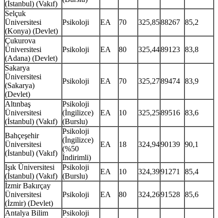
(İstanbul) (Vakıf)
Selçuk
Üniversitesi
Psikoloji
EA
70
325,85
88267
85,2
(Konya) (Devlet)
Çukurova
Üniversitesi
Psikoloji
EA
80
325,44
89123
83,8
(Adana) (Devlet)
Sakarya
Üniversitesi
Psikoloji
EA
70
325,27
89474
83,9
(Sakarya)
(Devlet)
Altınbaş
Psikoloji
Üniversitesi
(İngilizce)
EA
10
325,25
89516
83,6
(İstanbul) (Vakıf)
(Burslu)
Psikoloji
Bahçeşehir
(İngilizce)
Üniversitesi
EA
18
324,94
90139
90,1
(%50
(İstanbul) (Vakıf)
İndirimli)
Işık Üniversitesi
Psikoloji
EA
10
324,39
91271
85,4
(İstanbul) (Vakıf)
(Burslu)
İzmir Bakırçay
Üniversitesi
Psikoloji
EA
80
324,26
91528
85,6
(İzmir) (Devlet)
Antalya Bilim
Psikoloji