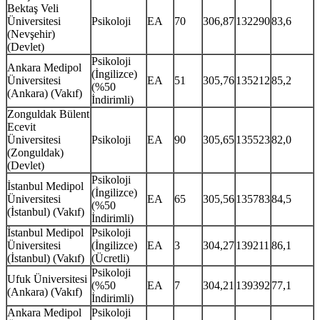
Bektaş Veli
Üniversitesi
Psikoloji
EA
70
306,87
132290
83,6
(Nevşehir)
(Devlet)
Psikoloji
Ankara Medipol
(İngilizce)
Üniversitesi
EA
51
305,76
135212
85,2
(%50
(Ankara) (Vakıf)
İndirimli)
Zonguldak Bülent
Ecevit
Üniversitesi
Psikoloji
EA
90
305,65
135523
82,0
(Zonguldak)
(Devlet)
Psikoloji
İstanbul Medipol
(İngilizce)
Üniversitesi
EA
65
305,56
135783
84,5
(%50
(İstanbul) (Vakıf)
İndirimli)
İstanbul Medipol
Psikoloji
Üniversitesi
(İngilizce)
EA
3
304,27
139211
86,1
(İstanbul) (Vakıf)
(Ücretli)
Psikoloji
Ufuk Üniversitesi
(%50
EA
7
304,21
139392
77,1
(Ankara) (Vakıf)
İndirimli)
Ankara Medipol
Psikoloji