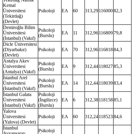
Kemal
Üniversitesi
Psikoloji
EA
60
313,29
116000
82,3
(Tekirdağ)
(Devlet)
Demiroğlu Bilim
Psikoloji
Üniversitesi
EA
11
312,96
116809
79,8
(Burslu)
(İstanbul) (Vakıf)
Dicle Üniversitesi
(Diyarbakır)
Psikoloji
EA
70
312,96
116818
84,3
(Devlet)
Antalya Akev
Psikoloji
Üniversitesi
EA
9
312,44
118027
85,3
(Burslu)
(Antalya) (Vakıf)
İstanbul Arel
Psikoloji
Üniversitesi
EA
14
312,44
118039
83,4
(Burslu)
(İstanbul) (Vakıf)
İstanbul Galata
Psikoloji
Üniversitesi
(İngilizce)
EA
6
312,38
118158
85,1
(İstanbul) (Vakıf)
(Burslu)
Yalova
Üniversitesi
Psikoloji
EA
60
312,24
118523
84,6
(Yalova) (Devlet)
İstanbul
Psikoloji
Ayvansaray