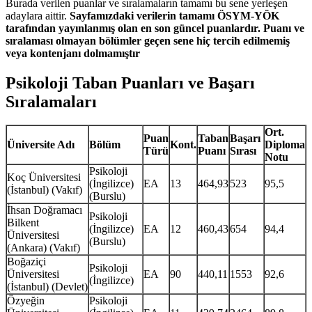
Burada verilen puanlar ve sıralamaların tamamı bu sene yerleşen
adaylara aittir.
Sayfamızdaki verilerin tamamı ÖSYM-YÖK
tarafından yayınlanmış olan en son güncel puanlardır. Puanı ve
sıralaması olmayan bölümler geçen sene hiç tercih edilmemiş
veya kontenjanı dolmamıştır
Psikoloji Taban Puanları ve Başarı
Sıralamaları
Ort.
Puan
Taban
Başarı
Üniversite Adı
Bölüm
Kont.
Diploma
Türü
Puanı
Sırası
Notu
Psikoloji
Koç Üniversitesi
(İngilizce)
EA
13
464,93
523
95,5
(İstanbul) (Vakıf)
(Burslu)
İhsan Doğramacı
Psikoloji
Bilkent
(İngilizce)
EA
12
460,43
654
94,4
Üniversitesi
(Burslu)
(Ankara) (Vakıf)
Boğaziçi
Psikoloji
Üniversitesi
EA
90
440,11
1553
92,6
(İngilizce)
(İstanbul) (Devlet)
Özyeğin
Psikoloji