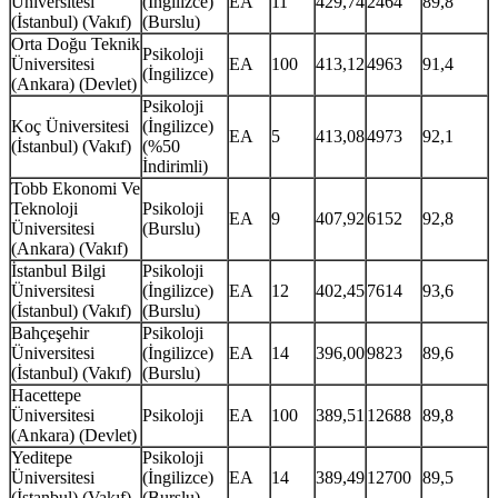
Üniversitesi
(İngilizce)
EA
11
429,74
2464
89,8
(İstanbul) (Vakıf)
(Burslu)
Orta Doğu Teknik
Psikoloji
Üniversitesi
EA
100
413,12
4963
91,4
(İngilizce)
(Ankara) (Devlet)
Psikoloji
Koç Üniversitesi
(İngilizce)
EA
5
413,08
4973
92,1
(İstanbul) (Vakıf)
(%50
İndirimli)
Tobb Ekonomi Ve
Teknoloji
Psikoloji
EA
9
407,92
6152
92,8
Üniversitesi
(Burslu)
(Ankara) (Vakıf)
İstanbul Bilgi
Psikoloji
Üniversitesi
(İngilizce)
EA
12
402,45
7614
93,6
(İstanbul) (Vakıf)
(Burslu)
Bahçeşehir
Psikoloji
Üniversitesi
(İngilizce)
EA
14
396,00
9823
89,6
(İstanbul) (Vakıf)
(Burslu)
Hacettepe
Üniversitesi
Psikoloji
EA
100
389,51
12688
89,8
(Ankara) (Devlet)
Yeditepe
Psikoloji
Üniversitesi
(İngilizce)
EA
14
389,49
12700
89,5
(İstanbul) (Vakıf)
(Burslu)