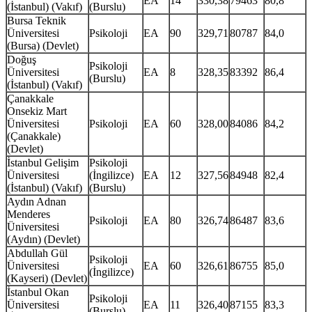
EA
14
330,38
79463
80,8
(İstanbul) (Vakıf)
(Burslu)
Bursa Teknik
Üniversitesi
Psikoloji
EA
90
329,71
80787
84,0
(Bursa) (Devlet)
Doğuş
Psikoloji
Üniversitesi
EA
8
328,35
83392
86,4
(Burslu)
(İstanbul) (Vakıf)
Çanakkale
Onsekiz Mart
Üniversitesi
Psikoloji
EA
60
328,00
84086
84,2
(Çanakkale)
(Devlet)
İstanbul Gelişim
Psikoloji
Üniversitesi
(İngilizce)
EA
12
327,56
84948
82,4
(İstanbul) (Vakıf)
(Burslu)
Aydın Adnan
Menderes
Psikoloji
EA
80
326,74
86487
83,6
Üniversitesi
(Aydın) (Devlet)
Abdullah Gül
Psikoloji
Üniversitesi
EA
60
326,61
86755
85,0
(İngilizce)
(Kayseri) (Devlet)
İstanbul Okan
Psikoloji
Üniversitesi
EA
11
326,40
87155
83,3
(Burslu)