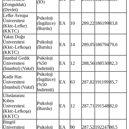
(İÖ)
(Zonguldak)
(Devlet)
Lefke Avrupa
Psikoloji
Üniversitesi
(İngilizce)
EA
10
289,22
186199
83,8
(Kktc-Lefke)
(Burslu)
(KKTC)
Yakın Doğu
Üniversitesi
Psikoloji
EA
14
289,05
186794
79,6
(Kktc-Lefkoşa)
(Burslu)
(KKTC)
İstanbul Gedik
Psikoloji
Üniversitesi
(%50
EA
12
288,56
188530
82,3
(İstanbul) (Vakıf)
İndirimli)
Psikoloji
Kadir Has
(İngilizce)
Üniversitesi
EA
63
287,82
191199
85,7
(%50
(İstanbul) (Vakıf)
İndirimli)
Uluslararası
Kıbrıs
Psikoloji
Üniversitesi
EA
12
287,71
191548
82,0
(Burslu)
(Kktc-Lefkoşa)
(KKTC)
Bingöl
Üniversitesi
Psikoloji
EA
90
287,52
192247
80,5