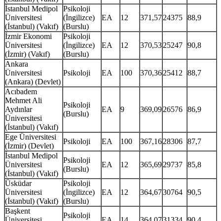
İstanbul Medipol
Psikoloji
Üniversitesi
(İngilizce)
EA
12
371,57
24375
88,9
(İstanbul) (Vakıf)
(Burslu)
İzmir Ekonomi
Psikoloji
Üniversitesi
(İngilizce)
EA
12
370,53
25247
90,8
(İzmir) (Vakıf)
(Burslu)
Ankara
Üniversitesi
Psikoloji
EA
100
370,36
25412
88,7
(Ankara) (Devlet)
Acıbadem
Mehmet Ali
Psikoloji
Aydınlar
EA
9
369,09
26576
86,9
(Burslu)
Üniversitesi
(İstanbul) (Vakıf)
Ege Üniversitesi
Psikoloji
EA
100
367,16
28306
87,7
(İzmir) (Devlet)
İstanbul Medipol
Psikoloji
Üniversitesi
EA
12
365,69
29737
85,8
(Burslu)
(İstanbul) (Vakıf)
Üsküdar
Psikoloji
Üniversitesi
(İngilizce)
EA
12
364,67
30764
90,5
(İstanbul) (Vakıf)
(Burslu)
Başkent
Psikoloji
Üniversitesi
EA
14
364,07
31334
90,4