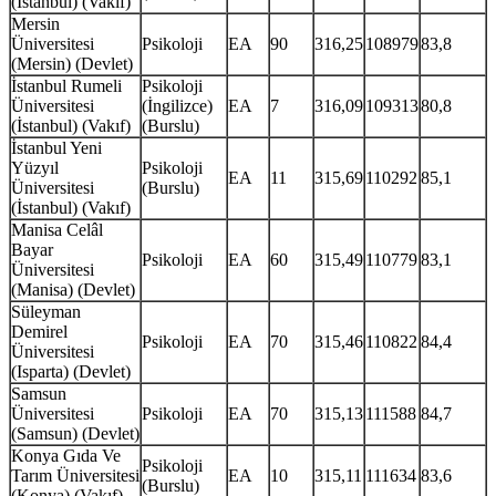
(İstanbul) (Vakıf)
Mersin
Üniversitesi
Psikoloji
EA
90
316,25
108979
83,8
(Mersin) (Devlet)
İstanbul Rumeli
Psikoloji
Üniversitesi
(İngilizce)
EA
7
316,09
109313
80,8
(İstanbul) (Vakıf)
(Burslu)
İstanbul Yeni
Yüzyıl
Psikoloji
EA
11
315,69
110292
85,1
Üniversitesi
(Burslu)
(İstanbul) (Vakıf)
Manisa Celâl
Bayar
Psikoloji
EA
60
315,49
110779
83,1
Üniversitesi
(Manisa) (Devlet)
Süleyman
Demirel
Psikoloji
EA
70
315,46
110822
84,4
Üniversitesi
(Isparta) (Devlet)
Samsun
Üniversitesi
Psikoloji
EA
70
315,13
111588
84,7
(Samsun) (Devlet)
Konya Gıda Ve
Psikoloji
Tarım Üniversitesi
EA
10
315,11
111634
83,6
(Burslu)
(Konya) (Vakıf)