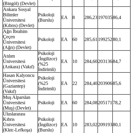
(Bingöl) (Devlet)
Ankara Sosyal
Bilimler
Psikoloji
EA
8
286,23
197035
86,4
Üniversitesi
(Burslu)
(Kıbrıs) (Devlet)
Ağrı İbrahim
Çeçen
Psikoloji
EA
60
285,61
199252
80,1
Üniversitesi
(Ağrı) (Devlet)
Psikoloji
Atılım
(İngilizce)
Üniversitesi
EA
10
284,60
203136
84,7
(%25
(Ankara) (Vakıf)
İndirimli)
Hasan Kalyoncu
Psikoloji
Üniversitesi
(%25
EA
22
284,40
203906
85,6
(Gaziantep)
İndirimli)
(Vakıf)
Muş Alparslan
Üniversitesi
Psikoloji
EA
60
284,08
205171
78,2
(Muş) (Devlet)
Uluslararası
Kıbrıs
Psikoloji
Üniversitesi
(İngilizce)
EA
10
283,02
209193
80,1
(Kktc-Lefkoşa)
(Burslu)