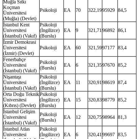
Muğla Sıtkı
Koçman
Psikoloji
EA
70
322,19
95929
84,5
Üniversitesi
(Muğla) (Devlet)
İstanbul Kent
Psikoloji
Üniversitesi
(İngilizce)
EA
9
321,71
96892
86,1
(İstanbul) (Vakıf)
(Burslu)
İzmir Demokrasi
Üniversitesi
Psikoloji
EA
60
321,59
97177
83,4
(İzmir) (Devlet)
Fenerbahçe
Psikoloji
Üniversitesi
EA
6
321,35
97670
85,2
(Burslu)
(İstanbul) (Vakıf)
Nişantaşı
Psikoloji
Üniversitesi
(İngilizce)
EA
11
320,91
98619
87,4
(İstanbul) (Vakıf)
(Burslu)
Orta Doğu Teknik
Psikoloji
Üniversitesi
(İngilizce)
EA
15
320,83
98779
85,2
(Kıbrıs) (Devlet)
(Burslu)
İstanbul Gelişim
Psikoloji
Üniversitesi
EA
12
320,75
98964
81,3
(Burslu)
(İstanbul) (Vakıf)
İstanbul Atlas
Psikoloji
Üniversitesi
(İngilizce)
EA
6
320,41
99697
83,5