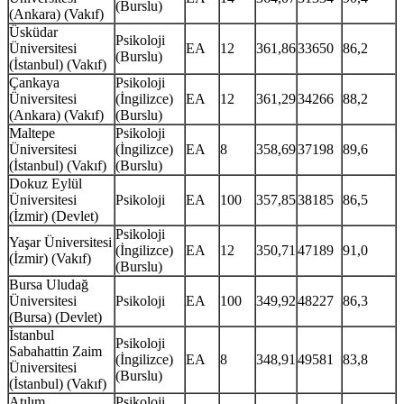
(Burslu)
(Ankara) (Vakıf)
Üsküdar
Psikoloji
Üniversitesi
EA
12
361,86
33650
86,2
(Burslu)
(İstanbul) (Vakıf)
Çankaya
Psikoloji
Üniversitesi
(İngilizce)
EA
12
361,29
34266
88,2
(Ankara) (Vakıf)
(Burslu)
Maltepe
Psikoloji
Üniversitesi
(İngilizce)
EA
8
358,69
37198
89,6
(İstanbul) (Vakıf)
(Burslu)
Dokuz Eylül
Üniversitesi
Psikoloji
EA
100
357,85
38185
86,5
(İzmir) (Devlet)
Psikoloji
Yaşar Üniversitesi
(İngilizce)
EA
12
350,71
47189
91,0
(İzmir) (Vakıf)
(Burslu)
Bursa Uludağ
Üniversitesi
Psikoloji
EA
100
349,92
48227
86,3
(Bursa) (Devlet)
İstanbul
Psikoloji
Sabahattin Zaim
(İngilizce)
EA
8
348,91
49581
83,8
Üniversitesi
(Burslu)
(İstanbul) (Vakıf)
Atılım
Psikoloji