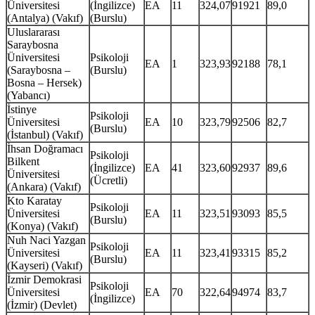
Üniversitesi
(İngilizce)
EA
11
324,07
91921
89,0
(Antalya) (Vakıf)
(Burslu)
Uluslararası
Saraybosna
Üniversitesi
Psikoloji
EA
1
323,93
92188
78,1
(Saraybosna –
(Burslu)
Bosna – Hersek)
(Yabancı)
İstinye
Psikoloji
Üniversitesi
EA
10
323,79
92506
82,7
(Burslu)
(İstanbul) (Vakıf)
İhsan Doğramacı
Psikoloji
Bilkent
(İngilizce)
EA
41
323,60
92937
89,6
Üniversitesi
(Ücretli)
(Ankara) (Vakıf)
Kto Karatay
Psikoloji
Üniversitesi
EA
11
323,51
93093
85,5
(Burslu)
(Konya) (Vakıf)
Nuh Naci Yazgan
Psikoloji
Üniversitesi
EA
11
323,41
93315
85,2
(Burslu)
(Kayseri) (Vakıf)
İzmir Demokrasi
Psikoloji
Üniversitesi
EA
70
322,64
94974
83,7
(İngilizce)
(İzmir) (Devlet)