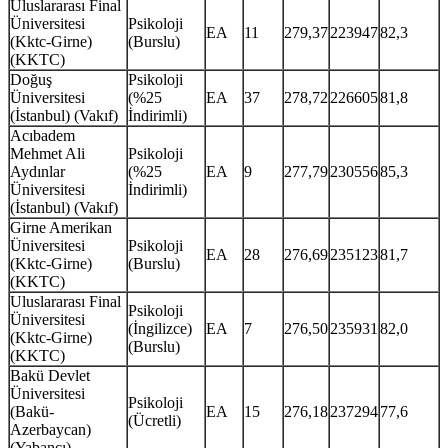
Uluslararası Final
Üniversitesi
Psikoloji
EA
11
279,37
223947
82,3
(Kktc-Girne)
(Burslu)
(KKTC)
Doğuş
Psikoloji
Üniversitesi
(%25
EA
37
278,72
226605
81,8
(İstanbul) (Vakıf)
İndirimli)
Acıbadem
Mehmet Ali
Psikoloji
Aydınlar
(%25
EA
9
277,79
230556
85,3
Üniversitesi
İndirimli)
(İstanbul) (Vakıf)
Girne Amerikan
Üniversitesi
Psikoloji
EA
28
276,69
235123
81,7
(Kktc-Girne)
(Burslu)
(KKTC)
Uluslararası Final
Psikoloji
Üniversitesi
(İngilizce)
EA
7
276,50
235931
82,0
(Kktc-Girne)
(Burslu)
(KKTC)
Bakü Devlet
Üniversitesi
Psikoloji
(Bakü-
EA
15
276,18
237294
77,6
(Ücretli)
Azerbaycan)
(Yabancı)