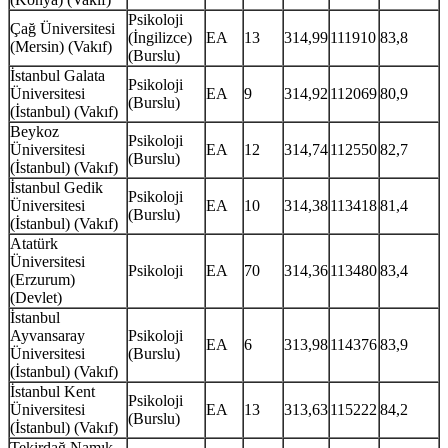
Psikoloji
Çağ Üniversitesi
(İngilizce)
EA
13
314,99
111910
83,8
(Mersin) (Vakıf)
(Burslu)
İstanbul Galata
Psikoloji
Üniversitesi
EA
9
314,92
112069
80,9
(Burslu)
(İstanbul) (Vakıf)
Beykoz
Psikoloji
Üniversitesi
EA
12
314,74
112550
82,7
(Burslu)
(İstanbul) (Vakıf)
İstanbul Gedik
Psikoloji
Üniversitesi
EA
10
314,38
113418
81,4
(Burslu)
(İstanbul) (Vakıf)
Atatürk
Üniversitesi
Psikoloji
EA
70
314,36
113480
83,4
(Erzurum)
(Devlet)
İstanbul
Ayvansaray
Psikoloji
EA
6
313,98
114376
83,9
Üniversitesi
(Burslu)
(İstanbul) (Vakıf)
İstanbul Kent
Psikoloji
Üniversitesi
EA
13
313,63
115222
84,2
(Burslu)
(İstanbul) (Vakıf)
Tekirdağ Namık