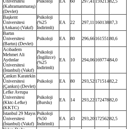
Üniversitesi
Psikoloji
EA
60
297,41
159213
82,5
(Kahramanmaraş)
(Devlet)
Başkent
Psikoloji
Üniversitesi
(%25
EA
22
297,11
160138
87,3
(Ankara) (Vakıf)
İndirimli)
Bartın
Üniversitesi
Psikoloji
EA
80
296,66
161551
80,6
(Bartın) (Devlet)
Acıbadem
Psikoloji
Mehmet Ali
(İngilizce)
Aydınlar
EA
10
294,06
169774
84,0
(%25
Üniversitesi
İndirimli)
(İstanbul) (Vakıf)
Çankırı Karatekin
Üniversitesi
Psikoloji
EA
80
293,52
171514
82,2
(Çankırı) (Devlet)
Lefke Avrupa
Üniversitesi
Psikoloji
EA
14
293,22
172478
82,0
(Kktc-Lefke)
(Burslu)
(KKTC)
İstanbul 29 Mayıs
Psikoloji
Üniversitesi
(%50
EA
43
293,20
172562
82,5
(İstanbul) (Vakıf)
İndirimli)