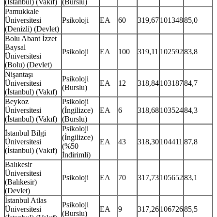
(İstanbul) (Vakıf)
(Burslu)
Pamukkale
Üniversitesi
Psikoloji
EA
60
319,67
101348
85,0
(Denizli) (Devlet)
Bolu Abant İzzet
Baysal
Psikoloji
EA
100
319,11
102592
83,8
Üniversitesi
(Bolu) (Devlet)
Nişantaşı
Psikoloji
Üniversitesi
EA
12
318,84
103187
84,7
(Burslu)
(İstanbul) (Vakıf)
Beykoz
Psikoloji
Üniversitesi
(İngilizce)
EA
6
318,68
103524
84,3
(İstanbul) (Vakıf)
(Burslu)
Psikoloji
İstanbul Bilgi
(İngilizce)
Üniversitesi
EA
43
318,30
104411
87,8
(%50
(İstanbul) (Vakıf)
İndirimli)
Balıkesir
Üniversitesi
Psikoloji
EA
70
317,73
105652
83,1
(Balıkesir)
(Devlet)
İstanbul Atlas
Psikoloji
Üniversitesi
EA
9
317,26
106726
85,5
(Burslu)