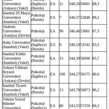
Üniversitesi
(İngilizce)
EA
11
348,20
50601
88,3
(Ankara) (Vakıf)
(Burslu)
İstanbul 29 Mayıs
Psikoloji
Üniversitesi
EA
7
346,57
52848
89,2
(Burslu)
(İstanbul) (Vakıf)
Akdeniz
Üniversitesi
Psikoloji
EA
90
346,46
53001
87,3
(Antalya) (Devlet)
Psikoloji
Haliç Üniversitesi
(İngilizce)
EA
9
346,10
53542
83,3
(İstanbul) (Vakıf)
(Burslu)
İstanbul Kültür
Psikoloji
Üniversitesi
EA
15
344,39
56000
83,7
(Burslu)
(İstanbul) (Vakıf)
Ankara Yıldırım
Beyazıt
Psikoloji
EA
100
344,27
56175
86,6
Üniversitesi
(İngilizce)
(Ankara) (Devlet)
İstanbul Ticaret
Psikoloji
Üniversitesi
EA
15
343,78
56873
86,2
(Burslu)
(İstanbul) (Vakıf)
Ankara Sosyal
Bilimler
Psikoloji
EA
80
343,55
57259
86,3
Üniversitesi
(İngilizce)