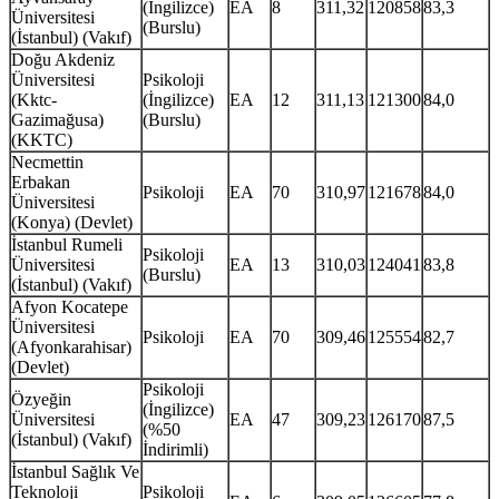
(İngilizce)
EA
8
311,32
120858
83,3
Üniversitesi
(Burslu)
(İstanbul) (Vakıf)
Doğu Akdeniz
Üniversitesi
Psikoloji
(Kktc-
(İngilizce)
EA
12
311,13
121300
84,0
Gazimağusa)
(Burslu)
(KKTC)
Necmettin
Erbakan
Psikoloji
EA
70
310,97
121678
84,0
Üniversitesi
(Konya) (Devlet)
İstanbul Rumeli
Psikoloji
Üniversitesi
EA
13
310,03
124041
83,8
(Burslu)
(İstanbul) (Vakıf)
Afyon Kocatepe
Üniversitesi
Psikoloji
EA
70
309,46
125554
82,7
(Afyonkarahisar)
(Devlet)
Psikoloji
Özyeğin
(İngilizce)
Üniversitesi
EA
47
309,23
126170
87,5
(%50
(İstanbul) (Vakıf)
İndirimli)
İstanbul Sağlık Ve
Teknoloji
Psikoloji