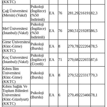
(KKTC)
Psikoloji
Çağ Üniversitesi
(İngilizce)
EA
76
281,29
216191
82,3
(Mersin) (Vakıf)
(%50
İndirimli)
Psikoloji
Mef Üniversitesi
(İngilizce)
EA
76
280,51
219285
86,5
(İstanbul) (Vakıf)
(%50
İndirimli)
Girne Üniversitesi
Psikoloji
(Kktc-Girne)
EA
8
279,78
222204
78,5
(Burslu)
(KKTC)
Psikoloji
Koç Üniversitesi
(İngilizce)
EA
71
279,68
222655
87,6
(İstanbul) (Vakıf)
(Ücretli)
Kıbrıs İlim
Üniversitesi
Psikoloji
EA
8
279,52
223317
79,3
(Kktc-Girne)
(Burslu)
(KKTC)
Kıbrıs Sağlık Ve
Toplum Bilimleri
Psikoloji
Üniversitesi
EA
6
279,49
223466
78,1
(Burslu)
(Kktc-Güzelyurt)
(KKTC)