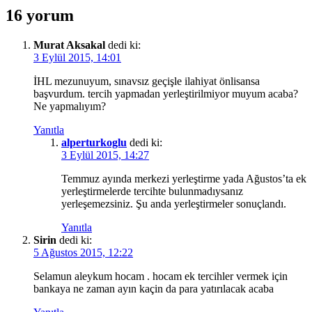
16 yorum
Murat Aksakal
dedi ki:
3 Eylül 2015, 14:01
İHL mezunuyum, sınavsız geçişle ilahiyat önlisansa
başvurdum. tercih yapmadan yerleştirilmiyor muyum acaba?
Ne yapmalıyım?
Yanıtla
alperturkoglu
dedi ki:
3 Eylül 2015, 14:27
Temmuz ayında merkezi yerleştirme yada Ağustos’ta ek
yerleştirmelerde tercihte bulunmadıysanız
yerleşemezsiniz. Şu anda yerleştirmeler sonuçlandı.
Yanıtla
Sirin
dedi ki:
5 Ağustos 2015, 12:22
Selamun aleykum hocam . hocam ek tercihler vermek için
bankaya ne zaman ayın kaçin da para yatırılacak acaba