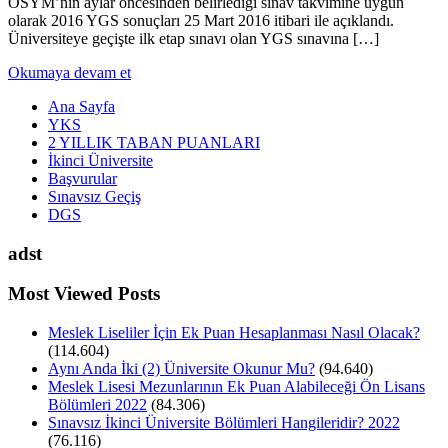
ÖSYM’nin aylar öncesinden belirlediği sınav takvimine uygun
olarak 2016 YGS sonuçları 25 Mart 2016 itibari ile açıklandı.
Üniversiteye geçişte ilk etap sınavı olan YGS sınavına […]
Okumaya devam et
Ana Sayfa
YKS
2 YILLIK TABAN PUANLARI
İkinci Üniversite
Başvurular
Sınavsız Geçiş
DGS
adst
Most Viewed Posts
Meslek Liseliler İçin Ek Puan Hesaplanması Nasıl Olacak?
(114.604)
Aynı Anda İki (2) Üniversite Okunur Mu?
(94.640)
Meslek Lisesi Mezunlarının Ek Puan Alabileceği Ön Lisans
Bölümleri 2022
(84.306)
Sınavsız İkinci Üniversite Bölümleri Hangileridir? 2022
(76.116)