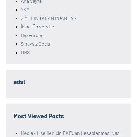
Ana Sayfa
YKS
2 YILLIK TABAN PUANLARI
İkinci Üniversite
Başvurular
Sınavsız Geçiş
DGS
adst
Most Viewed Posts
Meslek Liseliler İçin Ek Puan Hesaplanması Nasıl