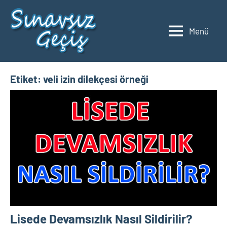
İçeriğe
geç
Menü
2023
Üniversite
Taban
YKS
Puanları
ve
Etiket:
veli izin dilekçesi örneği
Sıralamaları
Lisede Devamsızlık Nasıl Sildirilir?