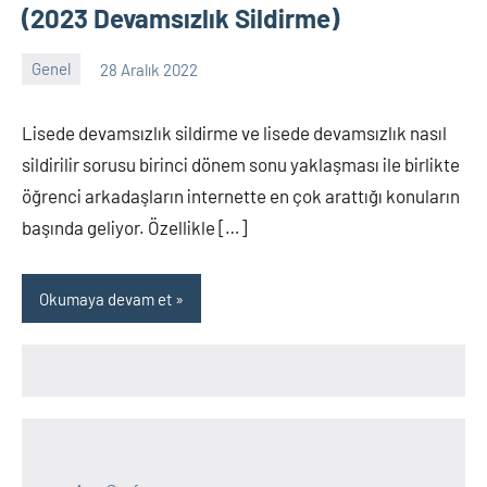
(2023 Devamsızlık Sildirme)
Genel
28 Aralık 2022
alperturkoglu
Yorum
yapılmamış
Lisede devamsızlık sildirme ve lisede devamsızlık nasıl
sildirilir sorusu birinci dönem sonu yaklaşması ile birlikte
öğrenci arkadaşların internette en çok arattığı konuların
başında geliyor. Özellikle […]
Okumaya devam et