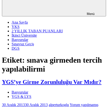
Menü
Ana Sayfa
YKS
2 YILLIK TABAN PUANLARI
İkinci Üniversite
Başvurular
Sınavsız Geçiş
DGS
Etiket:
sınava girmeden tercih
yapılabilirmi
YGS’ye Girme Zorunluluğu Var Mıdır?
Başvurular
YGS & LYS
30 Aralık 2013
30 Aralık 2013
alperturkoglu
Yorum yapılmamış