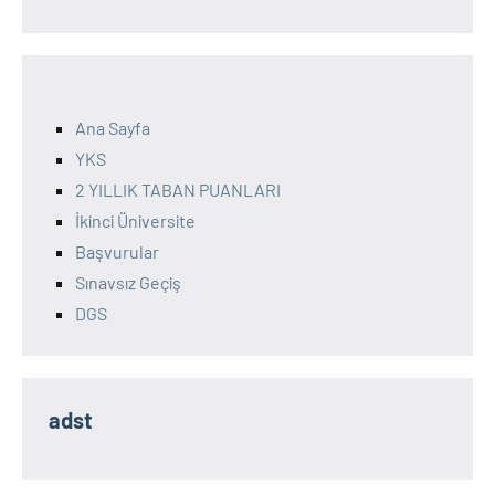
Ana Sayfa
YKS
2 YILLIK TABAN PUANLARI
İkinci Üniversite
Başvurular
Sınavsız Geçiş
DGS
adst