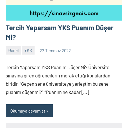
Tercih Yaparsam YKS Puanım Düşer
Mi?
Genel
YKS
22 Temmuz 2022
alperturkoglu
3.074
yorum
Tercih Yaparsam YKS Puanım Düşer Mi? Üniversite
sınavına giren öğrencilerin merak ettiği konulardan
biridir. “Geçen sene üniversiteye yerleştim bu sene
puanım düşer mi?”,“Puanım ne kadar […]
Okumaya devam et