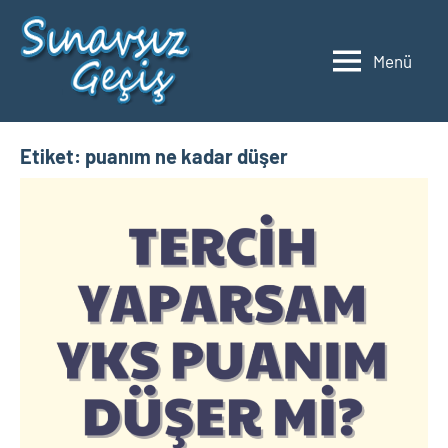
İçeriğe
geç
Menü
2023
Üniversite
Taban
YKS
Puanları
ve
Etiket:
puanım ne kadar düşer
Sıralamaları