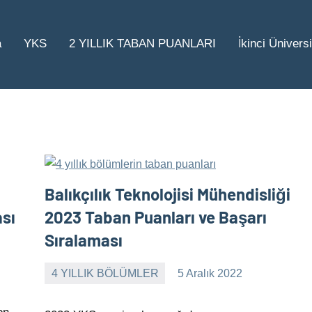
a
YKS
2 YILLIK TABAN PUANLARI
İkinci Üniversi
Balıkçılık Teknolojisi Mühendisliği
ası
2023 Taban Puanları ve Başarı
Sıralaması
4 YILLIK BÖLÜMLER
5 Aralık 2022
alperturkoglu
Yorum
yapılmamış