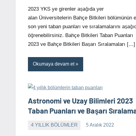
yapılmamış
2023 YKS ye girenler aşağıda yer
alan Üniversitelerin Bahçe Bitkileri bölümünün 
son yeni taban puanları ve sıralamalarını aşağı
öğrenebilirsiniz. Bahçe Bitkileri Taban Puanları
2023 ve Bahçe Bitkileri Başarı Sıralamaları […]
Okumaya devam et
Astronomi ve Uzay Bilimleri 2023
Taban Puanları ve Başarı Sıralam
4 YILLIK BÖLÜMLER
5 Aralık 2022
alperturkoglu
Yorum