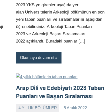
yapılmamış
2023 YKS ye girenler aşağıda yer
alan Üniversitelerin Arkeoloji bölümünün en son
yeni taban puanları ve sıralamalarını aşağıdan
ji
öğrenebilirsiniz. Arkeoloji Taban Puanları
2023 ve Arkeoloji Başarı Sıralamaları
2022 açıklandı. Buradaki puanlar […]
Okumaya devam et
Arap Dili ve Edebiyatı 2023 Taban
Puanları ve Başarı Sıralaması
4 YILLIK BÖLÜMLER
5 Aralık 2022
alperturkoglu
Yorum