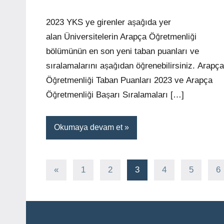
yapılmamış
2023 YKS ye girenler aşağıda yer
alan Üniversitelerin Arapça Öğretmenliği
bölümünün en son yeni taban puanları ve
sıralamalarını aşağıdan öğrenebilirsiniz. Arapça
Öğretmenliği Taban Puanları 2023 ve Arapça
Öğretmenliği Başarı Sıralamaları […]
Okumaya devam et
Yazı
Önceki
«
1
2
3
4
5
6
yazılar
sayfalandırması