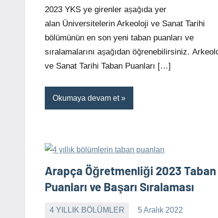
yapılmamış
2023 YKS ye girenler aşağıda yer
alan Üniversitelerin Arkeoloji ve Sanat Tarihi
bölümünün en son yeni taban puanları ve
sıralamalarını aşağıdan öğrenebilirsiniz. Arkeolo
ve Sanat Tarihi Taban Puanları […]
Okumaya devam et
Arapça Öğretmenliği 2023 Taban
Puanları ve Başarı Sıralaması
4 YILLIK BÖLÜMLER
5 Aralık 2022
alperturkoglu
Yorum