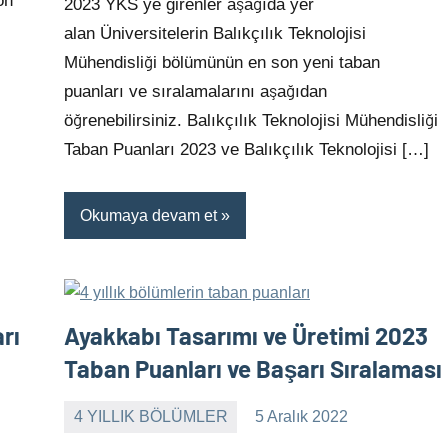
on
2023 YKS ye girenler aşağıda yer
alan Üniversitelerin Balıkçılık Teknolojisi
Mühendisliği bölümünün en son yeni taban
puanları ve sıralamalarını aşağıdan
öğrenebilirsiniz. Balıkçılık Teknolojisi Mühendisliği
Taban Puanları 2023 ve Balıkçılık Teknolojisi […]
Okumaya devam et
rı
Ayakkabı Tasarımı ve Üretimi 2023
Taban Puanları ve Başarı Sıralaması
4 YILLIK BÖLÜMLER
5 Aralık 2022
alperturkoglu
Yorum