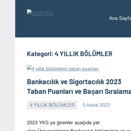
İçeriğe
geç
Ana Sayf
2023
Üniversite
Taban
YKS
Puanları
ve
Kategori:
4 YILLIK BÖLÜMLER
Sıralamaları
Bankacılık ve Sigortacılık 2023
Taban Puanları ve Başarı Sıralam
4 YILLIK BÖLÜMLER
5 Aralık 2022
alperturkoglu
Yorum
yapılmamış
2023 YKS ye girenler aşağıda yer