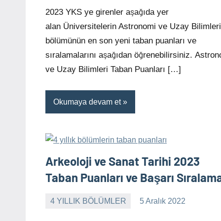
yapılmamış
2023 YKS ye girenler aşağıda yer
alan Üniversitelerin Astronomi ve Uzay Bilimleri
bölümünün en son yeni taban puanları ve
sıralamalarını aşağıdan öğrenebilirsiniz. Astro
ve Uzay Bilimleri Taban Puanları […]
Okumaya devam et
Arkeoloji ve Sanat Tarihi 2023
Taban Puanları ve Başarı Sıralam
4 YILLIK BÖLÜMLER
5 Aralık 2022
alperturkoglu
Yorum