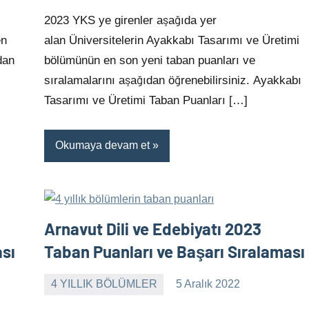
yapılmamış
2023 YKS ye girenler aşağıda yer
en
alan Üniversitelerin Ayakkabı Tasarımı ve Üretimi
dan
bölümünün en son yeni taban puanları ve
sıralamalarını aşağıdan öğrenebilirsiniz. Ayakkabı
Tasarımı ve Üretimi Taban Puanları […]
Okumaya devam et
Arnavut Dili ve Edebiyatı 2023
ası
Taban Puanları ve Başarı Sıralaması
4 YILLIK BÖLÜMLER
5 Aralık 2022
alperturkoglu
Yorum