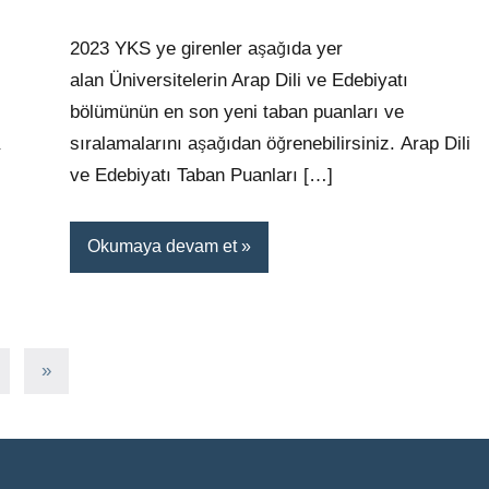
yapılmamış
2023 YKS ye girenler aşağıda yer
alan Üniversitelerin Arap Dili ve Edebiyatı
bölümünün en son yeni taban puanları ve
sıralamalarını aşağıdan öğrenebilirsiniz. Arap Dili
ve Edebiyatı Taban Puanları […]
Okumaya devam et
Sonraki
»
yazılar