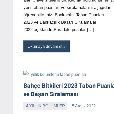
alan Üniversitelerin Bankacılık bölümünün en s
yeni taban puanları ve sıralamalarını aşağıdan
öğrenebilirsiniz. Bankacılık Taban Puanları
2023 ve Bankacılık Başarı Sıralamaları
2022 açıklandı. Buradaki puanlar […]
Okumaya devam et
Bahçe Bitkileri 2023 Taban Puanla
ve Başarı Sıralaması
4 YILLIK BÖLÜMLER
5 Aralık 2022
alperturkoglu
Yorum